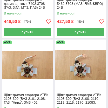
двома щітками 7402.3708
5432.3708 (МАЗ, ЯМЗ ЄВРО)
(ГАЗ, ЗИЛ, МТЗ, ПАЗ) 24В
24В
В наявності
В наявності
446,50
427,50
₴
₴
470 ₴
450 ₴
Купити
Купити
–5%
–5%
Щіткотримач стартера АТЕК
Щіткотримач стартера АТЕК
2108-300 (ВАЗ-2101-2108,
2108-300 (ВАЗ-2108, 2110,
ГАЗ, "Нива", ЗМЗ-402,
2113, 2115, 2170, 21083,
ЗМЗ-406) 12В
21099) 12В