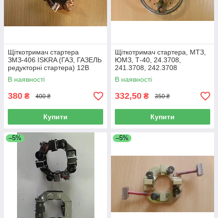
Щіткотримач стартера
Щіткотримач стартера, МТЗ,
ЗМЗ-406 ISKRA (ГАЗ, ГАЗЕЛЬ
ЮМЗ, Т-40, 24.3708,
редукторні стартера) 12В
241.3708, 242.3708
(нов.зраз) 12В
В наявності
В наявності
380
332,50
₴
₴
400 ₴
350 ₴
Купити
Купити
–5%
–5%