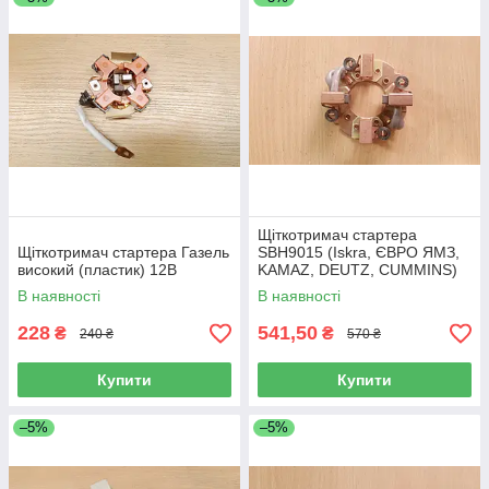
Щіткотримач стартера
Щіткотримач стартера Газель
SBH9015 (Iskra, ЄВРО ЯМЗ,
високий (пластик) 12В
KAMAZ, DEUTZ, CUMMINS)
24В
В наявності
В наявності
228
541,50
₴
₴
240 ₴
570 ₴
Купити
Купити
–5%
–5%