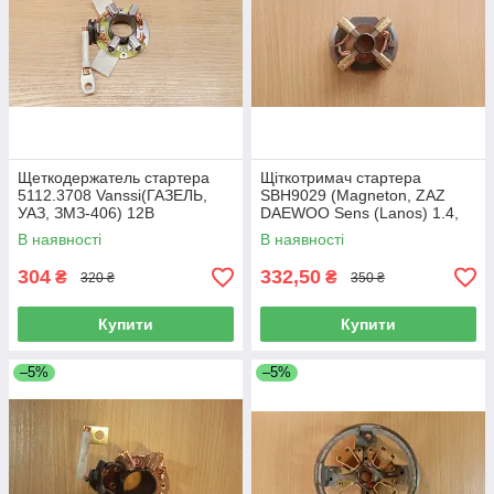
Щеткодержатель стартера
Щіткотримач стартера
5112.3708 Vanssi(ГАЗЕЛЬ,
SBH9029 (Magneton, ZAZ
УАЗ, ЗМЗ-406) 12В
DAEWOO Sens (Lanos) 1.4,
MEMZ-317) 12В
В наявності
В наявності
304
332,50
₴
₴
320 ₴
350 ₴
Купити
Купити
–5%
–5%