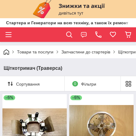
Стартера и Генератори на всю техніку, а також їх ремонт ві
Товари та послуги
Запчастини до стартерів
Щіткотри
Щіткотримач (Траверса)
Сортування
0
Фільтри
–5%
–5%