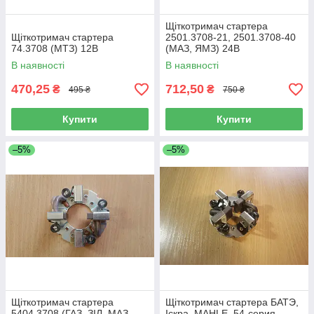
Щіткотримач стартера
Щіткотримач стартера
2501.3708-21, 2501.3708-40
74.3708 (МТЗ) 12В
(МАЗ, ЯМЗ) 24В
В наявності
В наявності
470,25
712,50
₴
₴
495 ₴
750 ₴
Купити
Купити
–5%
–5%
Щіткотримач стартера
Щіткотримач стартера БАТЭ,
5404.3708 (ГАЗ, ЗІЛ, МАЗ,
Iскра, MAHLE, 54-серия