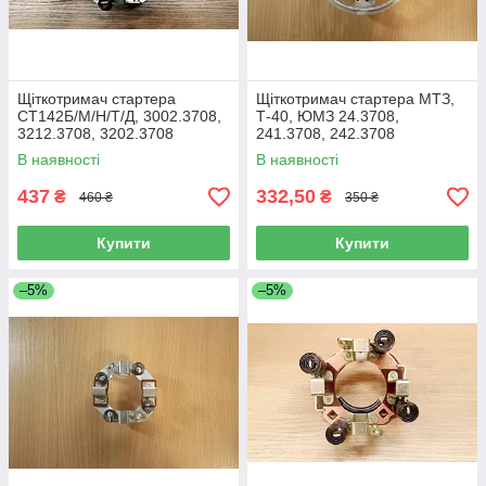
Щіткотримач стартера
Щіткотримач стартера МТЗ,
СТ142Б/М/Н/Т/Д, 3002.3708,
Т-40, ЮМЗ 24.3708,
3212.3708, 3202.3708
241.3708, 242.3708
(Камаз, МАЗ, МТЗ) 24В
(нов.обр), 12В
В наявності
В наявності
437
332,50
₴
₴
460 ₴
350 ₴
Купити
Купити
–5%
–5%