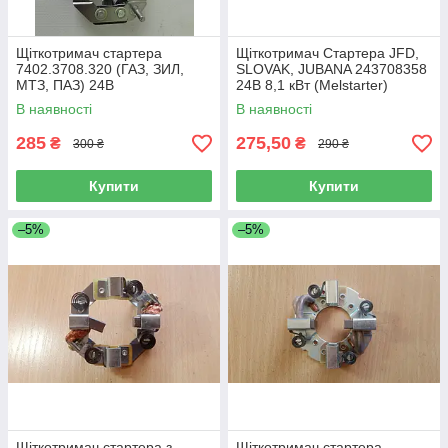
Щіткотримач стартера
Щіткотримач Стартера JFD,
7402.3708.320 (ГАЗ, ЗИЛ,
SLOVAK, JUBANA 243708358
МТЗ, ПАЗ) 24В
24В 8,1 кВт (Melstarter)
В наявності
В наявності
285
275,50
₴
₴
300 ₴
290 ₴
Купити
Купити
–5%
–5%
Щіткотримач стартера з
Щіткотримач стартера