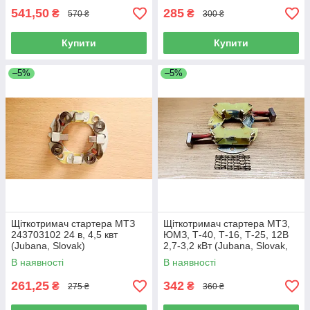
541,50
285
₴
₴
570 ₴
300 ₴
Купити
Купити
–5%
–5%
Щіткотримач стартера МТЗ
Щіткотримач стартера МТЗ,
243703102 24 в, 4,5 квт
ЮМЗ, Т-40, Т-16, Т-25, 12В
(Jubana, Slovak)
2,7-3,2 кВт (Jubana, Slovak,
Magneton
В наявності
В наявності
261,25
342
₴
₴
275 ₴
360 ₴