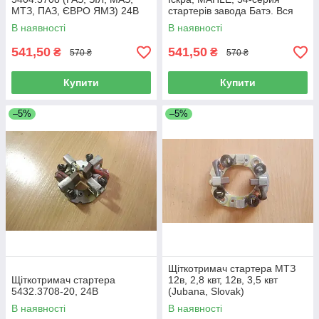
МТЗ, ПАЗ, ЄВРО ЯМЗ) 24В
стартерів завода Батэ. Вся
серія стартерів AZF 24V AZF-
В наявності
В наявності
4581.AZF-4554. (Beand)
541,50
541,50
₴
₴
570 ₴
570 ₴
Купити
Купити
–5%
–5%
Щіткотримач стартера МТЗ
Щіткотримач стартера
12в, 2,8 квт, 12в, 3,5 квт
5432.3708-20, 24В
(Jubana, Slovak)
В наявності
В наявності