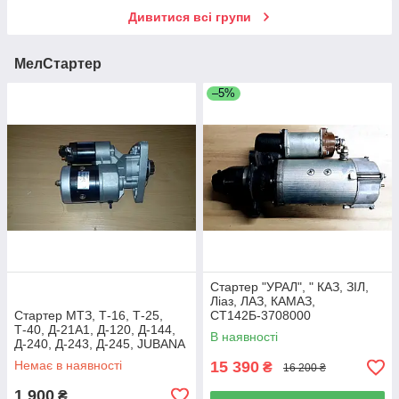
Дивитися всі групи
МелСтартер
–5%
Стартер "УРАЛ", " КАЗ, ЗІЛ,
Ліаз, ЛАЗ, КАМАЗ,
Стартер МТЗ, Т-16, Т-25,
СТ142Б-3708000
Т-40, Д-21А1, Д-120, Д-144,
В наявності
Д-240, Д-243, Д-245, JUBANA
12 В 2,7 КВТ (123708001)
Немає в наявності
15 390
₴
16 200 ₴
1 900
₴