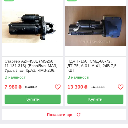
Стартер AZF4581 (MS258,
Пдм Т-150, СМД-60-72,
11.131.316) (ЕвроЯмз, МАЗ,
ДТ-75, А-01, А-41, 24В 7,5
Урал, Ліаз, КрАЗ, ЯМЗ-236,
КВТ
ЯМЗ-238) 24В, 5.5 Квт, 10Z
В наявності
В наявності
7 980
13 300
₴
₴
8 400 ₴
14 000 ₴
Купити
Купити
Показати ще