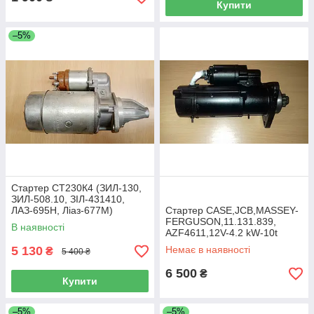
Купити
–5%
Стартер СТ230К4 (ЗИЛ-130,
ЗИЛ-508.10, ЗІЛ-431410,
ЛАЗ-695Н, Ліаз-677М)
Стартер CASE,JCB,MASSEY-
FERGUSON,11.131.839,
В наявності
AZF4611,12V-4.2 kW-10t
5 130
Немає в наявності
₴
5 400 ₴
6 500
₴
Купити
–5%
–5%