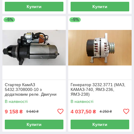
Купити
Купити
–5%
–5%
Стартер КамАЗ
Генератор 3232.3771 (МАЗ,
5432.3708000-10 з
КАМАЗ-740, ЯМЗ-236,
додатковим реле. Двигуни
ЯМЗ-238)
КамАЗ 740-11, 740.13. Z=10
В наявності
В наявності
редукторний, Потужність 9кВт
9 158
4 037,50
₴
₴
9 640 ₴
4 250 ₴
Купити
Купити