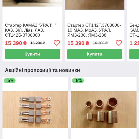
Стартер КАМАЗ "УРАЛ", "
Стартер СТ142Т.3708000-
Бенд
КАЗ, ЗІЛ, Ліаз, ЛАЗ,
10 МАЗ, МоАЗ, УРАЛ,
КАМА
СТ142Б-3708000
ЯМЗ-236, ЯМЗ-238,
СТ-1
2501
15 390
15 390
1 2
₴
₴
16 200 ₴
16 200 ₴
Купити
Купити
Акційні пропозиції та новинки
–5%
–5%