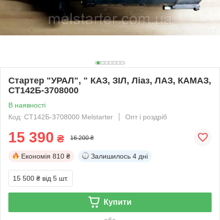
Стартер "УРАЛ", " КАЗ, ЗІЛ, Ліаз, ЛАЗ, КАМАЗ,
СТ142Б-3708000
В наявності
Код: СТ142Б-3708000 Melstarter
Опт і роздріб
15 390
₴
16 200 ₴
Економія
810 ₴
Залишилось
4 дні
15 500 ₴
від 5 шт.
Купити
або