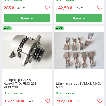
285
142,50
₴
₴
300 ₴
150 ₴
Купити
Купити
–5%
–5%
Генератор Г273В,
КамАЗ-740, ЯМЗ-236,
Щітки стартера КАМАЗ, МАЗ,
ЯМЗ-238
МТЗ.
В наявності
В наявності
3 277,50
712,50
₴
₴
3 450 ₴
750 ₴