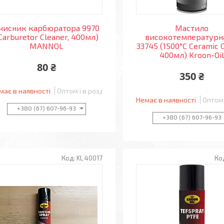
чисник карбюратора 9970
Мастило
Carburetor Cleaner, 400мл)
високотемпературн
MANNOL
33745 (1500°С Ceramic 
400мл) Kroon-Oi
80 ₴
350 ₴
має в наявності
Оптом і в роздріб
Немає в наявності
Оптом 
+380 (67) 607-96-93
+380 (67) 607-96-93
KL 40017