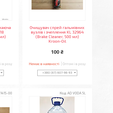
каюча
Очищувач спрей гальмівних
18
вузлів і зчеплення KL 32964
 мл)
(Brake Cleaner, 500 мл)
Kroon-Oil
100 ₴
і в роздріб
Немає в наявності
Оптом і в роздріб
+380 (67) 607-96-93
31415-00
AD VODA 5L