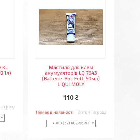
 KL
Мастило для клем
8 1л)
акумуляторів LQ 7643
(Batterie-Pol-Fett, 50мл)
LIQUI MOLY
110 ₴
і в роздріб
Немає в наявності
Оптом і в роздріб
+380 (67) 607-96-93