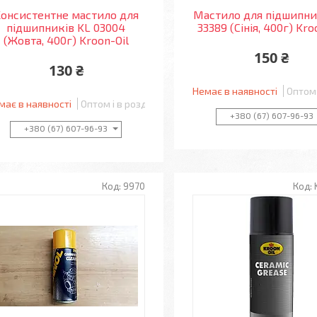
онсистентне мастило для
Мастило для підшипни
підшипників KL 03004
33389 (Сінія, 400г) Kro
(Жовта, 400г) Kroon-Oil
150 ₴
130 ₴
Немає в наявності
Оптом 
має в наявності
Оптом і в роздріб
+380 (67) 607-96-93
+380 (67) 607-96-93
9970