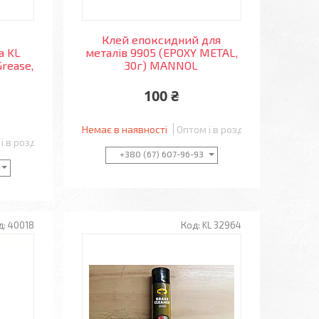
Клей епоксидний для
а KL
металів 9905 (EPOXY METAL,
Grease,
30г) MANNOL
l
100 ₴
Немає в наявності
Оптом і в роздріб
і в роздріб
+380 (67) 607-96-93
40018
KL 32964