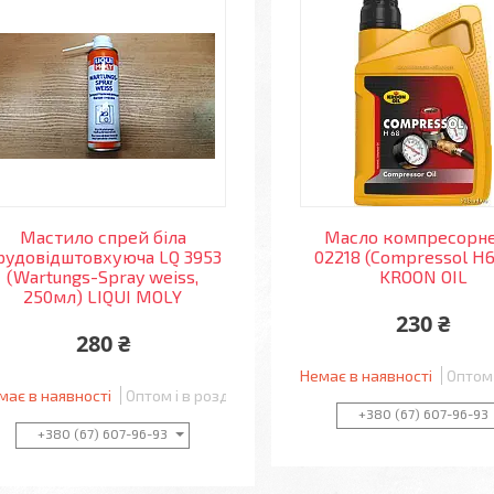
Мастило спрей біла
Масло компресорне
рудовідштовхуюча LQ 3953
02218 (Compressol H6
(Wartungs-Spray weiss,
KROON OIL
250мл) LIQUI MOLY
230 ₴
280 ₴
Немає в наявності
Оптом 
має в наявності
Оптом і в роздріб
+380 (67) 607-96-93
+380 (67) 607-96-93