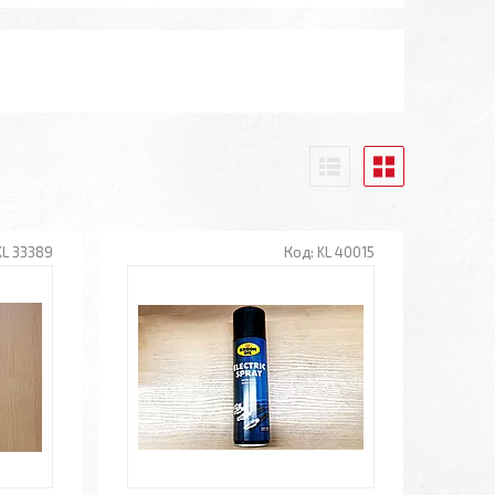
KL 33389
KL 40015