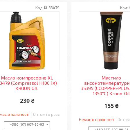
KL 33479
Масло компресорне KL
Мастило
3479 (Compressol H100 1л)
високотемпературн
KROON OIL
35395 (CCOPPER+PLUS,
1350°С) Kroon-Oil
230 ₴
155 ₴
має в наявності
Оптом і в роздріб
Немає в наявності
Оптом 
+380 (67) 607-96-93
+380 (67) 607-96-93