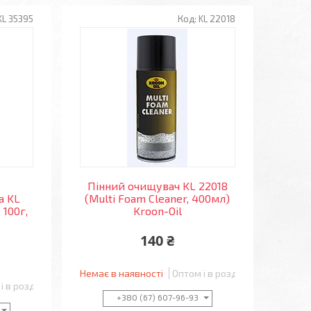
KL 35395
KL 22018
Пінний очищувач KL 22018
а KL
(Multi Foam Cleaner, 400мл)
 100г,
Kroon-Oil
140 ₴
Немає в наявності
Оптом і в роздріб
і в роздріб
+380 (67) 607-96-93