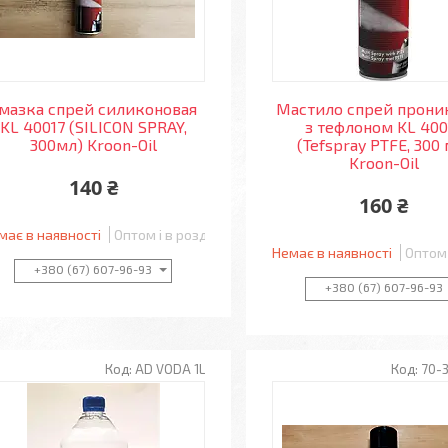
мазка спрей силиконовая
Мастило спрей прони
KL 40017 (SILICON SPRAY,
з тефлоном KL 400
300мл) Kroon-Oil
(Tefspray PTFE, 300
Kroon-Oil
140 ₴
160 ₴
має в наявності
Оптом і в роздріб
Немає в наявності
Оптом 
+380 (67) 607-96-93
+380 (67) 607-96-93
AD VODA 1L
70-