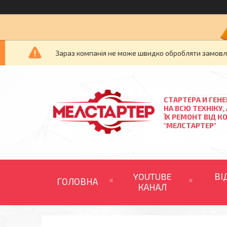
Зараз компанія не може швидко обробляти замовлен
СТАРТЕРА И ГЕН
НА ВСЮ ТЕХНІКУ,
ЇХ РЕМОНТ ВІД К
"МЕЛСТАРТЕР"
YOUTUBE
ВІ
ГОЛОВНА
КАНАЛ