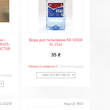
к і
Вода дистильована AD VODA
31415-
5L (5л)
ICTOR
35 ₴
Немає в наявності
Оптом і в роздріб
і в роздріб
+380 (67) 607-96-93
KL 02218
LQ 7643