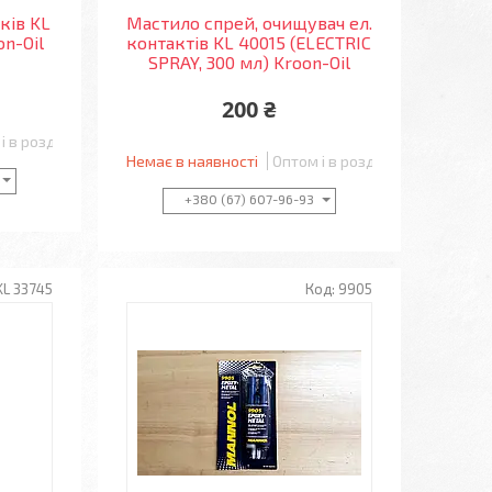
ків KL
Мастило спрей, очищувач ел.
on-Oil
контактів KL 40015 (ELECTRIC
SPRAY, 300 мл) Kroon-Oil
200 ₴
і в роздріб
Немає в наявності
Оптом і в роздріб
+380 (67) 607-96-93
KL 33745
9905