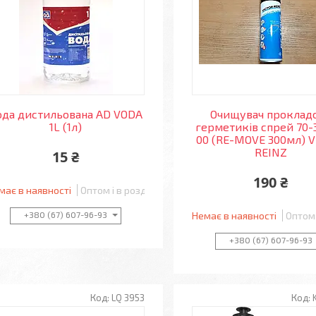
ода дистильована AD VODA
Очищувач прокладо
1L (1л)
герметиків спрей 70-
00 (RE-MOVE 300мл) V
REINZ
15 ₴
190 ₴
має в наявності
Оптом і в роздріб
+380 (67) 607-96-93
Немає в наявності
Оптом 
+380 (67) 607-96-93
LQ 3953