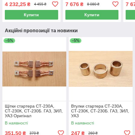
EUR
4 232,25
7 676
7 6
₴
₴
4 455 ₴
8 080 ₴
7402
Купити
Купити
Акційні пропозиції та новинки
–5%
–5%
Щітки стартера СТ-230А,
Втулки стартера СТ-230А,
СТ-230К, СТ-230Б. ГАЗ, ЗИЛ,
СТ-230К, СТ-230Б. ГАЗ, ЗИЛ,
УАЗ Оригінал
УАЗ
В наявності
В наявності
351,50
247
₴
₴
370 ₴
260 ₴