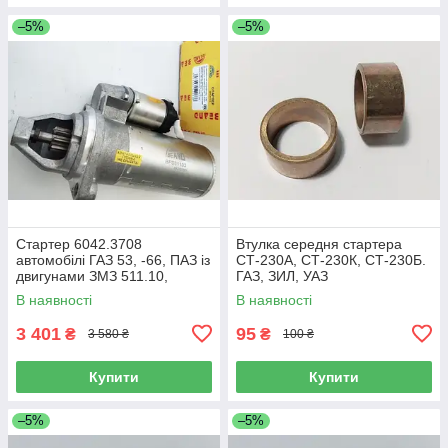
–5%
–5%
Стартер 6042.3708
Втулка середня стартера
автомобілі ГАЗ 53, -66, ПАЗ із
СТ-230А, СТ-230К, СТ-230Б.
двигунами ЗМЗ 511.10,
ГАЗ, ЗИЛ, УАЗ
513.10, 73, 5234.10 (Beand)
В наявності
В наявності
3 401
95
₴
₴
3 580 ₴
100 ₴
Купити
Купити
–5%
–5%