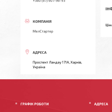
+380 (67) 607-96-93
ІН
Цін
МелСтартер
Проспект Ландау 171А, Харків,
Україна
ГРАФІК РОБОТИ