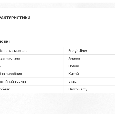
РАКТЕРИСТИКИ
новні
існість з маркою
Freightliner
 запчастини
Аналог
н
Новий
їна виробник
Китай
антійний термін
3 міс
обник
Delco Remy