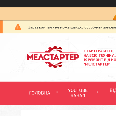
Зараз компанія не може швидко обробляти замовлен
СТАРТЕРА И ГЕН
НА ВСЮ ТЕХНІКУ,
ЇХ РЕМОНТ ВІД К
"МЕЛСТАРТЕР"
YOUTUBE
ВІ
ГОЛОВНА
КАНАЛ