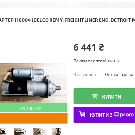
РТЕР 116004 (DELCO REMY, FREIGHTLINER ENG. DETROIT M
6 441 ₴
Показати оптові ціни
В наявності
Оптом і в розд
КУПИТИ
–5%
КУПИТИ З