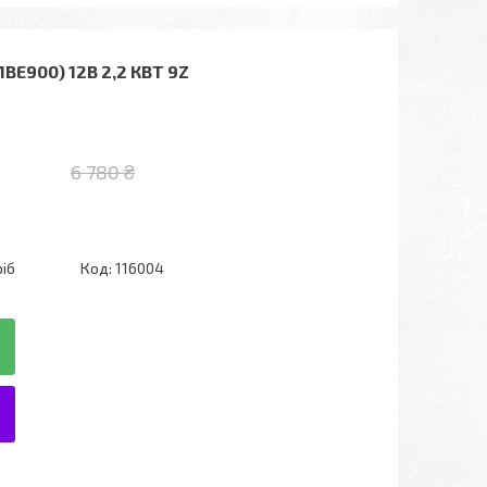
BE900) 12В 2,2 КВТ 9Z
6 780 ₴
ріб
Код:
116004