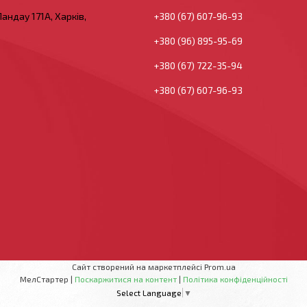
андау 171А, Харків,
+380 (67) 607-96-93
+380 (96) 895-95-69
+380 (67) 722-35-94
+380 (67) 607-96-93
Сайт створений на маркетплейсі
Prom.ua
МелСтартер |
Поскаржитися на контент
|
Політика конфіденційності
Select Language
▼