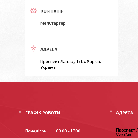
МелСтартер
Проспект Ландау 171А, Харків,
Україна
ГРАФІК РОБОТИ
Проспект Л
Понеділок
09:00
17:00
Україна