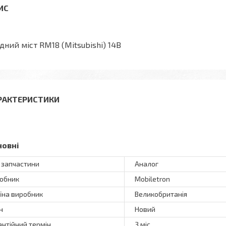
дний міст RM18 (Mitsubishi) 14В
РАКТЕРИСТИКИ
новні
 запчастини
Аналог
обник
Mobiletron
їна виробник
Великобританія
н
Новий
антійний термін
3 міс