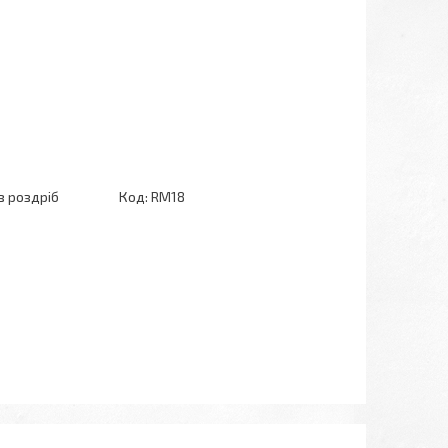
в роздріб
Код:
RM18