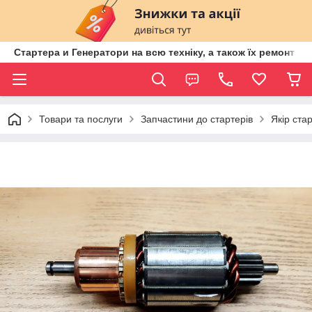
Стартера и Генератори на всю техніку, а також їх ремонт ві
Товари та послуги
Запчастини до стартерів
Якір ста