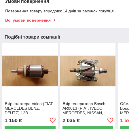
Умови повернення
Повернення товару впродовж 14 днів за рахунок покупця
Всі умови повернення
Подібні товари компанії
Якір стартера Valeo (FIAT,
Якір генератора Bosch
Обмо
MERCEDES BENZ,
AR0013 (FIAT, IVECO,
Bosc
DEUTZ) 12В
MERCEDES, NISSAN,
MER
RENAULT, VOLKSWAGEN)
VOL
1 150
2 035
1 5
₴
₴
14В