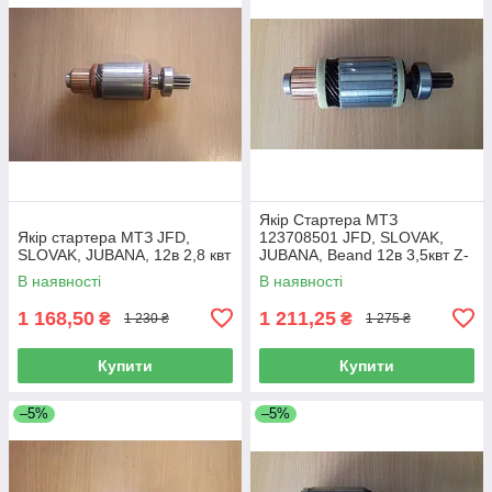
Якір Стартера МТЗ
Якір стартера МТЗ JFD,
123708501 JFD, SLOVAK,
SLOVAK, JUBANA, 12в 2,8 квт
JUBANA, Beand 12в 3,5квт Z-
9 (Melstarter)
В наявності
В наявності
1 168,50
1 211,25
₴
₴
1 230 ₴
1 275 ₴
Купити
Купити
–5%
–5%