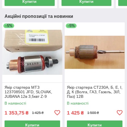
Купити
Купити
Акційні пропозиції та новинки
–5%
–5%
Якір стартера МТЗ
Якір стартера СТ230А, Б, Е, І,
123708501 JFD, SLOVAK,
Д, К (Волга, ГАЗ, Газель, ЗІЛ,
JUBANA 12в 3,5квт Z-9
Паз) 12В
В наявності
В наявності
1 353,75
1 425
₴
₴
1 425 ₴
1 500 ₴
Купити
Купити