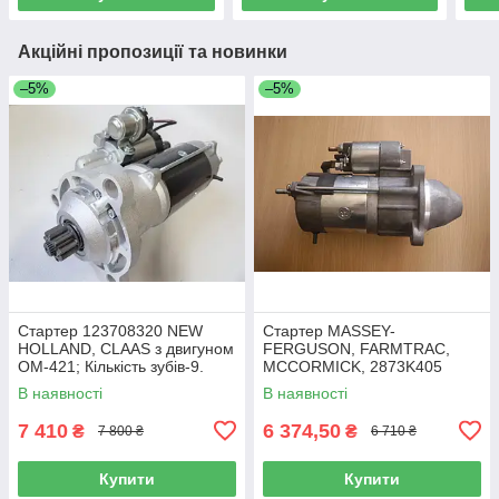
Акційні пропозиції та новинки
–5%
–5%
Cтартер 123708320 NEW
Стартер MASSEY-
HOLLAND, СLAAS з двигуном
FERGUSON, FARMTRAC,
ОМ-421; Кількість зубів-9.
MCCORMICK, 2873K405
Напруга: 12В. Потужність: 4,2
(PERKINS), 12В 3КВТ 10Z
В наявності
В наявності
кВт (Melstarter)
7 410
6 374,50
₴
₴
7 800 ₴
6 710 ₴
Купити
Купити