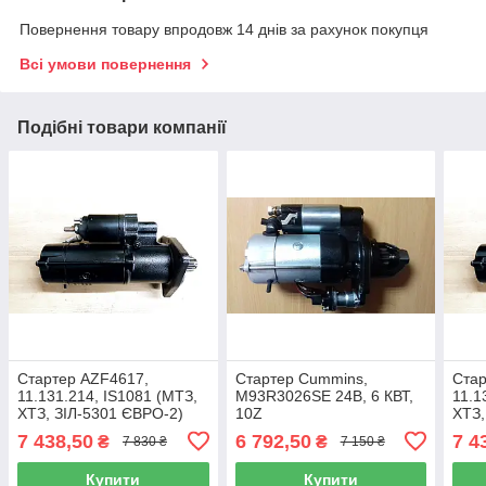
Повернення товару впродовж 14 днів за рахунок покупця
Всі умови повернення
Подібні товари компанії
Стартер AZF4617,
Стартер Cummins,
Стар
11.131.214, IS1081 (МТЗ,
M93R3026SE 24В, 6 КВТ,
11.1
ХТЗ, ЗІЛ-5301 ЄВРО-2)
10Z
ХТЗ,
24В, 5,5 кВт, 10Z
24В,
7 438,50
6 792,50
7 4
₴
₴
7 830 ₴
7 150 ₴
Купити
Купити