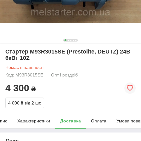
Стартер M93R3015SE (Prestolite, DEUTZ) 24В
6кВт 10Z
Немає в наявності
Код: M93R3015SE
Опт і роздріб
4 300
₴
4 000 ₴
від 2 шт.
пис
Характеристики
Доставка
Оплата
Умови пове
Опис