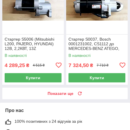
Стартер S5006 (Mitsubishi
Стартер S0037, Bosch
L200, PAJERO, HYUNDAI)
0001231002, CS1112 до
12В, 2,2КВТ, 13Z
MERCEDES-BENZ ATEGO,
VARIO 24В, 4 КВТ, 9Z
В наявності
В наявності
4 289,25
7 324,50
₴
₴
4 515 ₴
7 710 ₴
Купити
Купити
Показати ще
Про нас
100% позитивних з 24 відгуків за рік