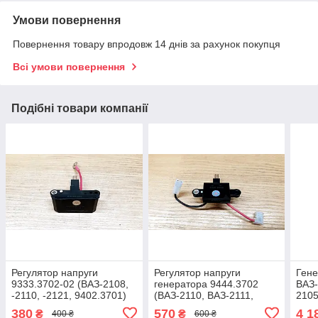
Умови повернення
Повернення товару впродовж 14 днів за рахунок покупця
Всі умови повернення
Подібні товари компанії
Регулятор напруги
Регулятор напруги
Гене
9333.3702-02 (ВАЗ-2108,
генератора 9444.3702
ВАЗ-
-2110, -2121, 9402.3701)
(ВАЗ-2110, ВАЗ-2111,
2105
14,3 В, 8А
ВАЗ-2112, ВАЗ-2123,
100
380
570
4 1
₴
₴
400 ₴
600 ₴
9402.3701-03) 14,5 В, 5А