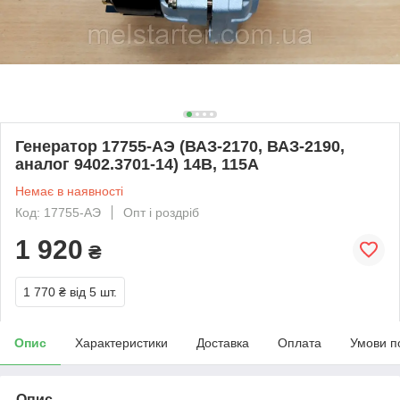
Генератор 17755-АЭ (ВАЗ-2170, ВАЗ-2190,
аналог 9402.3701-14) 14В, 115А
Немає в наявності
Код: 17755-АЭ
Опт і роздріб
1 920
₴
1 770 ₴
від 5 шт.
Опис
Характеристики
Доставка
Оплата
Умови п
Опис