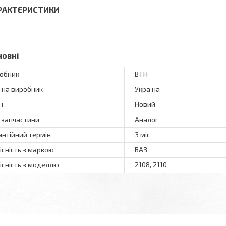
РАКТЕРИСТИКИ
новні
обник
ВТН
їна виробник
Україна
н
Новий
 запчастини
Аналог
антійний термін
3 міс
існість з маркою
ВАЗ
існість з моделлю
2108, 2110