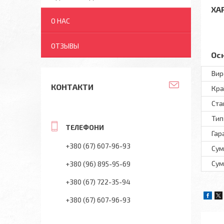
ХА
О НАС
ОТЗЫВЫ
Ос
Вир
КОНТАКТИ
Кра
Ста
Тип
Гар
+380 (67) 607-96-93
Сум
Сум
+380 (96) 895-95-69
+380 (67) 722-35-94
+380 (67) 607-96-93