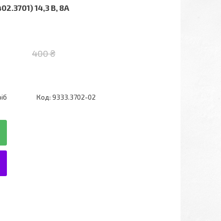
2.3701) 14,3 В, 8А
400 ₴
ріб
Код:
9333.3702-02