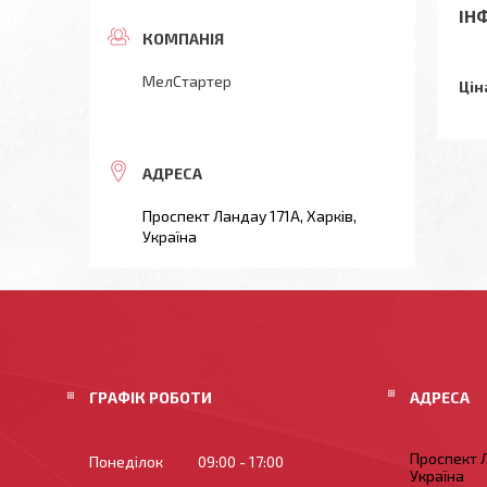
ІН
МелСтартер
Цін
Проспект Ландау 171А, Харків,
Україна
ГРАФІК РОБОТИ
Проспект Л
Понеділок
09:00
17:00
Україна