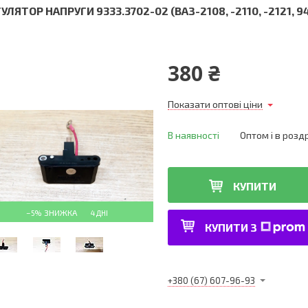
УЛЯТОР НАПРУГИ 9333.3702-02 (ВАЗ-2108, -2110, -2121, 940
380 ₴
Показати оптові ціни
В наявності
Оптом і в розд
КУПИТИ
–5%
4 ДНІ
КУПИТИ З
+380 (67) 607-96-93