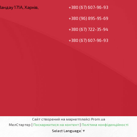
андау 171А, Харків,
+380 (67) 607-96-93
+380 (96) 895-95-69
+380 (67) 722-35-94
+380 (67) 607-96-93
Сайт створений на маркетплейсі
Prom.ua
МелСтартер |
Поскаржитися на контент
|
Політика конфіденційності
Select Language
▼