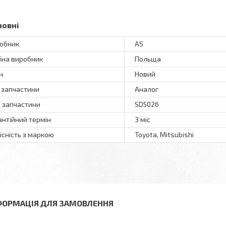
новні
обник
AS
їна виробник
Польща
н
Новий
 запчастини
Аналог
 запчастини
SD5026
антійний термін
3 міс
існість з маркою
Toyota, Mitsubishi
ФОРМАЦІЯ ДЛЯ ЗАМОВЛЕННЯ