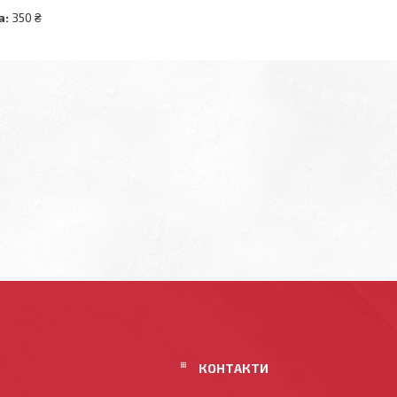
а:
350 ₴