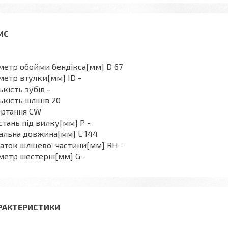
метр обойми бендікса[мм] D 67
метр втулки[мм] ID -
ькість зубів -
ькість шліців 20
ертання CW
стань під вилку[мм] P -
альна довжина[мм] L 144
аток шліцевої частини[мм] RH -
метр шестерні[мм] G -
РАКТЕРИСТИКИ