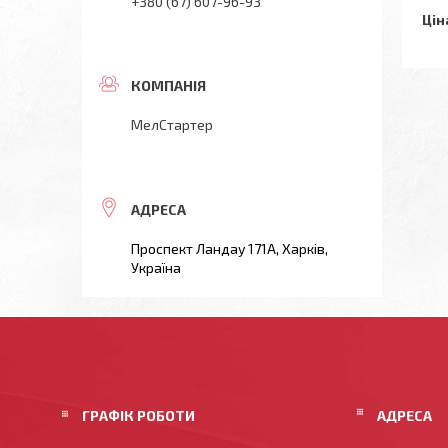
+380 (67) 607-96-93
Цін
МелСтартер
Проспект Ландау 171А, Харків,
Україна
ГРАФІК РОБОТИ