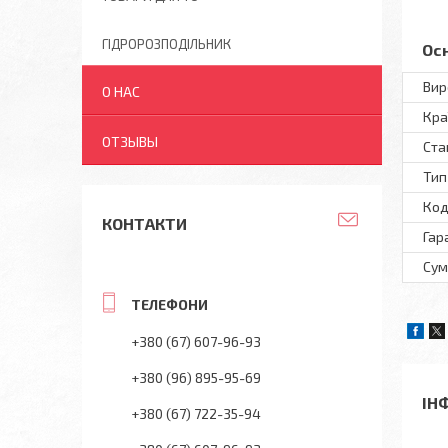
ГІДРОРОЗПОДІЛЬНИК
Ос
Вир
О НАС
Кра
ОТЗЫВЫ
Ста
Тип
Код
КОНТАКТИ
Гар
Сум
+380 (67) 607-96-93
+380 (96) 895-95-69
ІН
+380 (67) 722-35-94