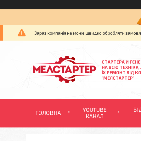
Зараз компанія не може швидко обробляти замовлен
СТАРТЕРА И ГЕН
НА ВСЮ ТЕХНІКУ,
ЇХ РЕМОНТ ВІД К
"МЕЛСТАРТЕР"
YOUTUBE
ВІ
ГОЛОВНА
КАНАЛ