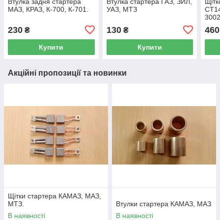
Втулка задня стартера
Втулка стартера ГАЗ, ЗИЛ,
Щітк
МАЗ, КРАЗ, К-700, К-701.
УАЗ, МТЗ
СТ14
3002
3202
230
130
460
₴
₴
МТЗ
Купити
Купити
Акційні пропозиції та новинки
Щітки стартера КАМАЗ, МАЗ,
МТЗ.
Втулки стартера КАМАЗ, МАЗ
В наявності
В наявності