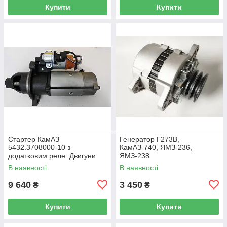
Купити
Купити
Стартер КамАЗ
Генератор Г273В,
5432.3708000-10 з
КамАЗ-740, ЯМЗ-236,
додатковим реле. Двигуни
ЯМЗ-238
КамАЗ 740-11, 740.13. Z=10
В наявності
В наявності
редукторний, Потужність 9кВт
9 640
3 450
₴
₴
Купити
Купити