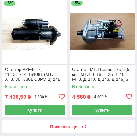
–5%
–5%
Стартер AZF4617,
Стартер МТЗ Beand 12в, 3,5
11.131.214, IS1081 (МТЗ,
квт (МТЗ, Т-16, Т-25, Т-40,
ХТЗ, ЗІЛ-5301 ЄВРО-2) 24В,
МТЗ, Д-240, Д-243, Д-245) з
5,5 кВт, 10Z
доп реле
В наявності
В наявності
7 438,50
4 560
₴
₴
7 830 ₴
4 800 ₴
Купити
Купити
Показати ще