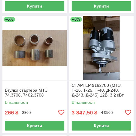
Купити
Купити
–5%
–5%
СТАРТЕР 9162780 (МТЗ,
Втулки стартера МТЗ
Т-16, Т-25, Т-40, Д-240,
74.3708, 7402.3708
Д-243, Д-245) 12В, 3,2 кВт
В наявності
В наявності
266
3 847,50
₴
₴
280 ₴
4 050 ₴
Купити
Купити