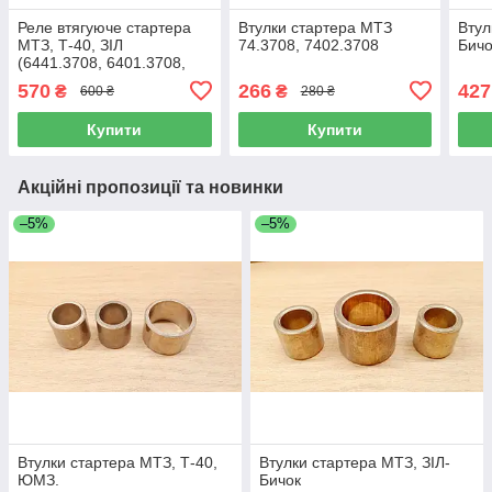
Реле втягуюче стартера
Втулки стартера МТЗ
Втул
МТЗ, Т-40, ЗІЛ
74.3708, 7402.3708
Бичо
(6441.3708, 6401.3708,
6421.3708) (Elprom-
570
266
427
₴
₴
600 ₴
280 ₴
Elhovo) ВДС 3/3
Купити
Купити
Акційні пропозиції та новинки
–5%
–5%
Втулки стартера МТЗ, Т-40,
Втулки стартера МТЗ, ЗІЛ-
ЮМЗ.
Бичок