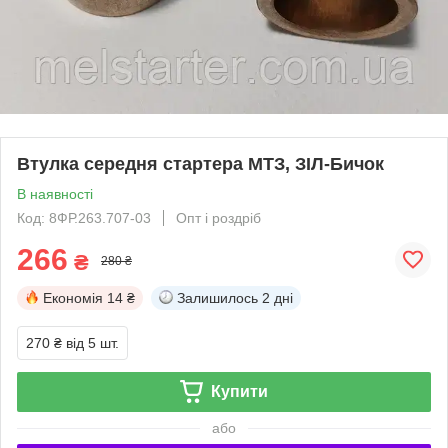
Втулка середня стартера МТЗ, ЗІЛ-Бичок
В наявності
Код: 8ФР.263.707-03
Опт і роздріб
266
₴
280 ₴
Економія
14 ₴
Залишилось
2 дні
270 ₴
від 5 шт.
Купити
або