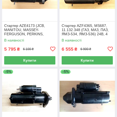
Стартер AZE4173 (JCB,
Стартер AZF4365, MS687,
MANITOU, MASSEY-
11.132.348 (ГАЗ, МАЗ, ПАЗ,
FERGUSON, PERKINS,
ЯМЗ-534, ЯМЗ-536) 24В, 4
SAMPO) 12В, 3,2 кВт, 10Z
квт, 10Z
В наявності
В наявності
5 795
6 555
₴
₴
6 100 ₴
6 900 ₴
Купити
Купити
–5%
–5%