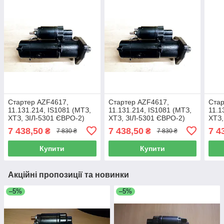
Стартер AZF4617,
Стартер AZF4617,
Ста
11.131.214, IS1081 (МТЗ,
11.131.214, IS1081 (МТЗ,
11.1
ХТЗ, ЗІЛ-5301 ЄВРО-2)
ХТЗ, ЗІЛ-5301 ЄВРО-2)
ХТЗ,
24В, 5,5 кВт, 10Z
24В, 5,5 кВт, 10Z
24В,
7 438,50
7 438,50
7 4
₴
₴
7 830 ₴
7 830 ₴
Купити
Купити
Акційні пропозиції та новинки
–5%
–5%