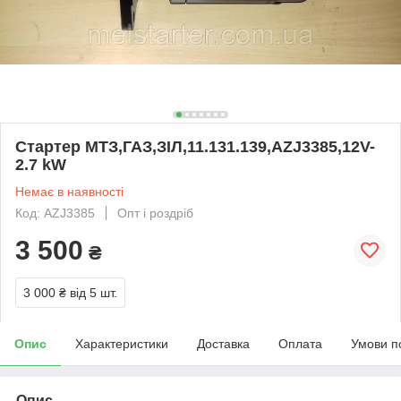
Стартер МТЗ,ГАЗ,ЗІЛ,11.131.139,AZJ3385,12V-
2.7 kW
Немає в наявності
Код: AZJ3385
Опт і роздріб
3 500
₴
3 000 ₴
від 5 шт.
Опис
Характеристики
Доставка
Оплата
Умови п
Опис