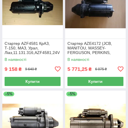
Стартер AZF4581 КрАЗ,
Стартер AZE4172 (JCB,
Т-150, МАЗ, Урал,
MANITOU, MASSEY-
Ліаз,11.131.316,AZF4581,24V
FERGUSON, PERKINS,
-5.5 kW-10t
SAMPO)
В наявності
В наявності
9 158
5 771,25
₴
₴
9 640 ₴
6 075 ₴
Купити
Купити
–5%
–5%