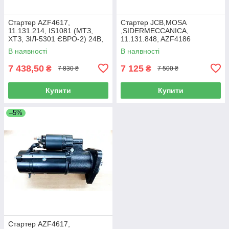
Стартер AZF4617,
Стартер JCB,MOSA
11.131.214, IS1081 (МТЗ,
,SIDERMECCANICA,
ХТЗ, ЗІЛ-5301 ЄВРО-2) 24В,
11.131.848, AZF4186
5,5 кВт, 10Z
,AZF4224,12V-4.2 kW
В наявності
В наявності
7 438,50
7 125
₴
₴
7 830 ₴
7 500 ₴
Купити
Купити
–5%
Стартер AZF4617,