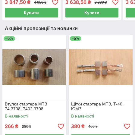
3 847,50
3 638,50
3 6
₴
₴
4 050 ₴
3 830 ₴
2,7 КВТ (9142780)
2,7 
Купити
Купити
Акційні пропозиції та новинки
–5%
–5%
Втулки стартера МТЗ
Щітки стартера МТЗ, Т-40,
74.3708, 7402.3708
ЮМЗ
В наявності
В наявності
266
380
₴
₴
280 ₴
400 ₴