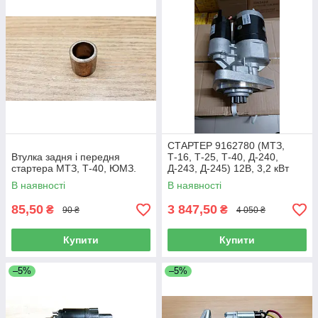
СТАРТЕР 9162780 (МТЗ,
Втулка задня і передня
Т-16, Т-25, Т-40, Д-240,
стартера МТЗ, Т-40, ЮМЗ.
Д-243, Д-245) 12В, 3,2 кВт
В наявності
В наявності
85,50
3 847,50
₴
₴
90 ₴
4 050 ₴
Купити
Купити
–5%
–5%