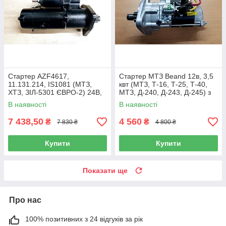
Стартер AZF4617,
Стартер МТЗ Beand 12в, 3,5
11.131.214, IS1081 (МТЗ,
квт (МТЗ, Т-16, Т-25, Т-40,
ХТЗ, ЗІЛ-5301 ЄВРО-2) 24В,
МТЗ, Д-240, Д-243, Д-245) з
5,5 кВт, 10Z
доп реле
В наявності
В наявності
7 438,50
4 560
₴
₴
7 830 ₴
4 800 ₴
Купити
Купити
Показати ще
Про нас
100% позитивних з 24 відгуків за рік