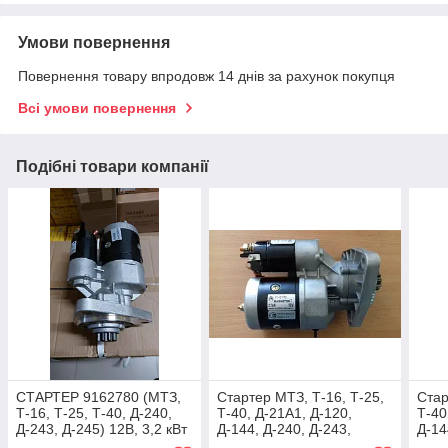
Умови повернення
Повернення товару впродовж 14 днів за рахунок покупця
Всі умови повернення
Подібні товари компанії
СТАРТЕР 9162780 (МТЗ,
Стартер МТЗ, Т-16, Т-25,
Стар
Т-16, Т-25, Т-40, Д-240,
Т-40, Д-21А1, Д-120,
Т-40
Д-243, Д-245) 12В, 3,2 кВт
Д-144, Д-240, Д-243,
Д-14
Д-245, MAGNETON 12 В
Д-2