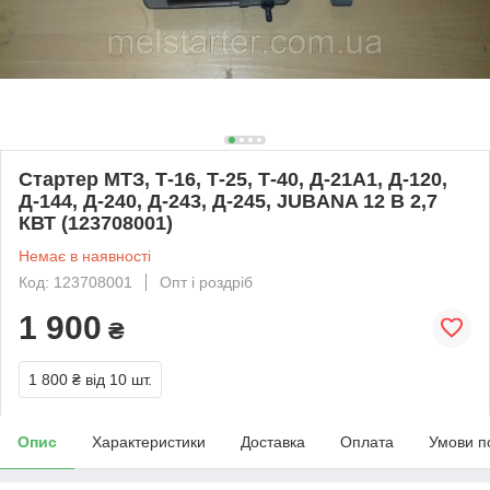
Стартер МТЗ, Т-16, Т-25, Т-40, Д-21А1, Д-120,
Д-144, Д-240, Д-243, Д-245, JUBANA 12 В 2,7
КВТ (123708001)
Немає в наявності
Код: 123708001
Опт і роздріб
1 900
₴
1 800 ₴
від 10 шт.
Опис
Характеристики
Доставка
Оплата
Умови п