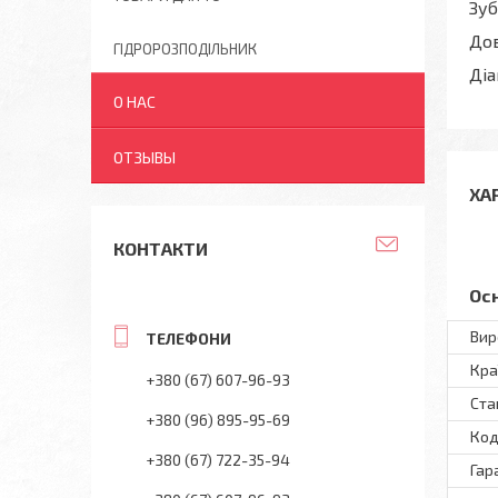
Зуб
Дов
ГІДРОРОЗПОДІЛЬНИК
Діа
О НАС
ОТЗЫВЫ
ХА
КОНТАКТИ
Ос
Вир
Кра
+380 (67) 607-96-93
Ста
+380 (96) 895-95-69
Код
+380 (67) 722-35-94
Гар