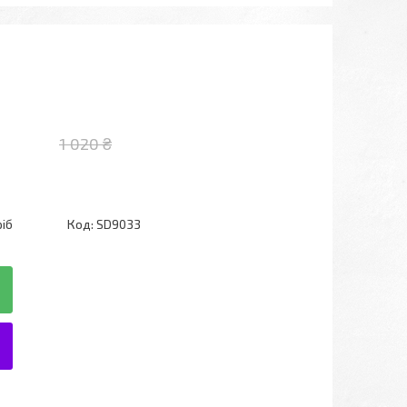
1 020 ₴
ріб
Код:
SD9033