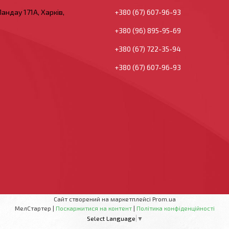
андау 171А, Харків,
+380 (67) 607-96-93
+380 (96) 895-95-69
+380 (67) 722-35-94
+380 (67) 607-96-93
Сайт створений на маркетплейсі
Prom.ua
МелСтартер |
Поскаржитися на контент
|
Політика конфіденційності
Select Language
▼