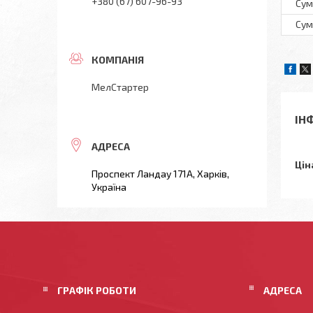
+380 (67) 607-96-93
Сум
Сум
МелСтартер
ІН
Цін
Проспект Ландау 171А, Харків,
Україна
ГРАФІК РОБОТИ