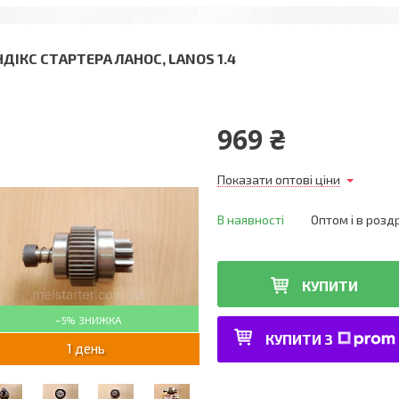
НДІКС СТАРТЕРА ЛАНОС, LANOS 1.4
969 ₴
Показати оптові ціни
В наявності
Оптом і в розд
КУПИТИ
–5%
КУПИТИ З
1 день