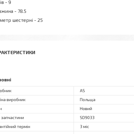
ів - 9
жина - 78.5
метр шестерні - 25
РАКТЕРИСТИКИ
новні
обник
AS
їна виробник
Польща
н
Новий
 запчастини
SD9033
антійний термін
3 міс