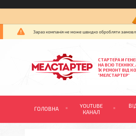
Зараз компанія не може швидко обробляти замовлен
СТАРТЕРА И ГЕН
НА ВСЮ ТЕХНІКУ,
ЇХ РЕМОНТ ВІД К
"МЕЛСТАРТЕР"
YOUTUBE
ВІ
ГОЛОВНА
КАНАЛ