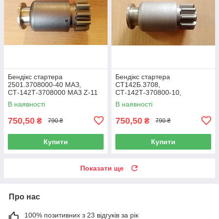
Бендікс стартера
Бендікс стартера
2501.3708000-40 МАЗ,
СТ142Б.3708,
СТ-142Т-3708000 МАЗ Z-11
СТ-142Т-370800-10,
2501.3708000-21 (МАЗ,
В наявності
В наявності
КАМАЗ) z10
750,50
750,50
₴
₴
790 ₴
790 ₴
Купити
Купити
Показати ще
Про нас
100% позитивних з 23 відгуків за рік