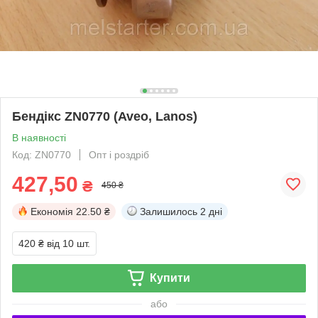
Бендікс ZN0770 (Aveo, Lanos)
В наявності
Код: ZN0770
Опт і роздріб
427,50
₴
450 ₴
Економія
22.50 ₴
Залишилось
2 дні
420 ₴
від 10 шт.
Купити
або