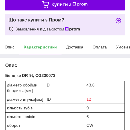
Купити з
Що таке купити з Пром?
Замовлення під захистом
Опис
Характеристики
Доставка
Оплата
Умови 
Опис
Бендікс DR-9t, CG230073
діаметр обойми
D
43.6
бендикса[мм]
діаметр втулки[мм]
ID
12
кількість зубів
9
кількість шліців
6
оборот
CW