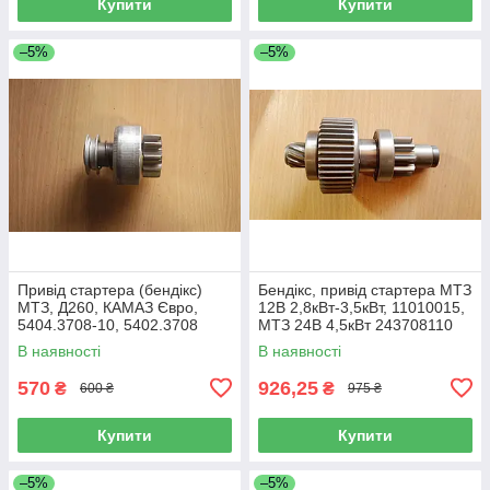
Купити
Купити
–5%
–5%
Привід стартера (бендікс)
Бендікс, привід стартера МТЗ
МТЗ, Д260, КАМАЗ Євро,
12В 2,8кВт-3,5кВт, 11010015,
5404.3708-10, 5402.3708
МТЗ 24В 4,5кВт 243708110
В наявності
В наявності
570
926,25
₴
₴
600 ₴
975 ₴
Купити
Купити
–5%
–5%