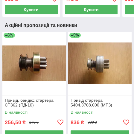
FOR
Купити
Купити
Акційні пропозиції та новинки
–5%
–5%
Привід, бендікс стартера
Привід стартера
СТ362 (ПД-10)
5404.3708.600 (МТЗ)
В наявності
В наявності
256,50
836
₴
₴
270 ₴
880 ₴