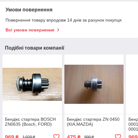
Умови повернення
Повернення товару впродовж 14 днів за рахунок покупця
Всі умови повернення
Подібні товари компанії
Бендікс стартера BOSCH
Бендікс стартера ZN 0450
Бенд
ZN0635 (Bosch, FORD)
(KIA,MAZDA)
0001
000
(VO
969
475
969
₴
₴
1 020 ₴
500 ₴