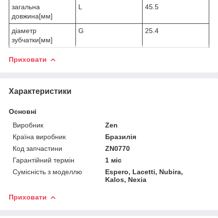
загальна
L
45.5
довжина[мм]
діаметр
G
25.4
зубчатки[мм]
Приховати
Характеристики
Основні
Виробник
Zen
Країна виробник
Бразилія
Код запчастини
ZN0770
Гарантійний термін
1 міс
Сумісність з моделлю
Espero, Lacetti, Nubira,
Kalos, Nexia
Приховати