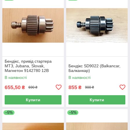
Бендікс, привід стартера
МТЗ, Jubana, Slovak,
Бендікс SD9022 (Balkancar,
Магнетон 9142780 12В
Балканкар)
2.7кВт 24В 3,5кВт
В наявності
В наявності
655,50
855
₴
₴
690 ₴
900 ₴
Купити
Купити
–5%
–5%