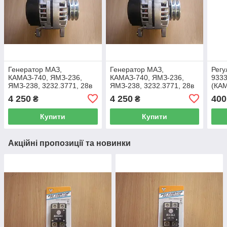
Генератор МАЗ,
Генератор МАЗ,
Регу
КАМАЗ-740, ЯМЗ-236,
КАМАЗ-740, ЯМЗ-236,
9333
ЯМЗ-238, 3232.3771, 28в
ЯМЗ-238, 3232.3771, 28в
(КАМ
60а
60а
Д260
4 250
4 250
400
₴
₴
3232
Купити
Купити
Акційні пропозиції та новинки