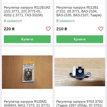
Регулятор напруги Я112Б1И2
Регулятор напруги Я112В1
(221.3771, 221.3771-01,
(Г222, 28.3771, ВАЗ-2104,
4202-1.3771, ГАЗ-33104)
ВАЗ-2105, ВАЗ-2107, Таврія)
14,2/14,65 В, 5А
14,0 В, 5А
В наявності
В наявності
220
210
₴
₴
Купити
Купити
Регулятор напруги Я120М1
Регулятор напруги 9702.3702
(КАМАЗ, МАЗ, Г273, 21.3771)
(Таврія 1997-2004р, 97.3701)