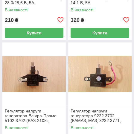
28.0/28,6 В, 5А
14,1 В, 5А
В наявності
В наявності
210
320
₴
₴
Купити
Купити
Регулятор напруги
Регулятор напруги
генератора Ельтра-Прамо
генератора 9222.3702
5102.3702 (ВАЗ-2108i,
(КАМАЗ, МАЗ, 3232.3771,
ВАЗ-2109i, ВАЗ-2110i,
4502.3771) 28,8 В, 5А
В наявності
В наявності
5102.3771) 14,5 В, 5А