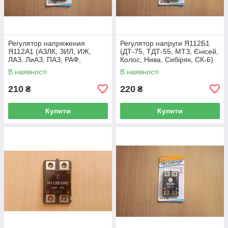
Регулятор напряжения
Регулятор напруги Я112Б1
Я112А1 (АЗЛК, ЗИЛ, ИЖ,
(ДТ-75, ТДТ-55, МТЗ, Єнісей,
ЛАЗ, ЛиАЗ, ПАЗ, РАФ,
Колос, Нива, Сибіряк, СК-6)
Таврия) 14,0В, 5А
13,8/14,0 В, 5А
В наявності
В наявності
210
220
₴
₴
Купити
Купити