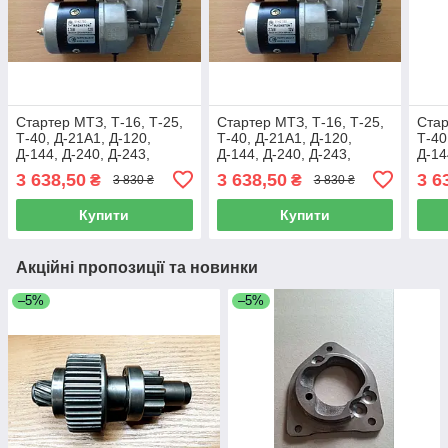
Стартер МТЗ, Т-16, Т-25,
Стартер МТЗ, Т-16, Т-25,
Стар
Т-40, Д-21А1, Д-120,
Т-40, Д-21А1, Д-120,
Т-40
Д-144, Д-240, Д-243,
Д-144, Д-240, Д-243,
Д-14
Д-245, MAGNETON 12 В
Д-245, MAGNETON 12 В
Д-2
3 638,50
3 638,50
3 6
₴
₴
3 830 ₴
3 830 ₴
2,7 КВТ (9142780)
2,7 КВТ (9142780)
2,7 
Купити
Купити
Акційні пропозиції та новинки
–5%
–5%