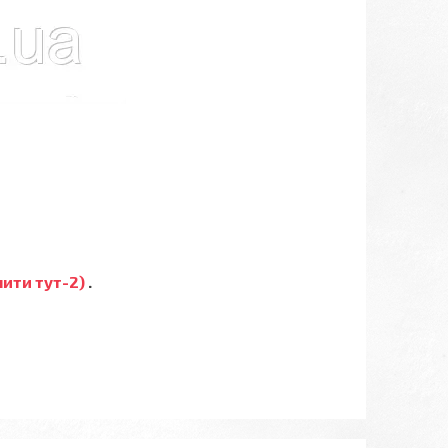
пити тут-2)
.