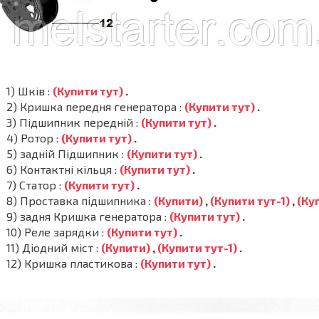
1) Шків :
(Купити тут)
.
2) Кришка передня генератора :
(Купити тут)
.
3) Підшипник передній :
(Купити тут)
.
4) Ротор :
(Купити тут)
.
5) задній Підшипник :
(Купити тут)
.
6) Контактні кільця :
(Купити тут)
.
7) Статор :
(Купити тут)
.
8) Проставка підшипника :
(Купити)
,
(Купити тут-1)
,
(Ку
9) задня Кришка генератора :
(Купити тут)
.
10) Реле зарядки :
(Купити тут)
.
11) Діодний міст :
(Купити)
,
(Купити тут-1)
.
12) Кришка пластикова :
(Купити тут)
.