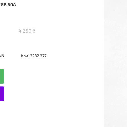
28В 60А
4 250 ₴
ріб
Код:
3232.3771