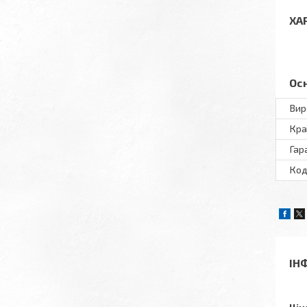
ХА
Ос
Вир
Кра
Гар
Код
ІН