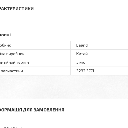
РАКТЕРИСТИКИ
новні
обник
Beand
їна виробник
Китай
антійний термін
3 міс
 запчастини
3232.3771
ФОРМАЦІЯ ДЛЯ ЗАМОВЛЕННЯ