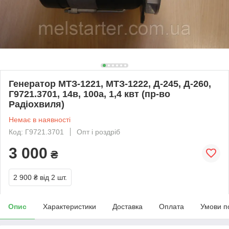
Генератор МТЗ-1221, МТЗ-1222, Д-245, Д-260,
Г9721.3701, 14в, 100а, 1,4 квт (пр-во
Радіохвиля)
Немає в наявності
Код: Г9721.3701
Опт і роздріб
3 000
₴
2 900 ₴
від 2 шт.
Опис
Характеристики
Доставка
Оплата
Умови п