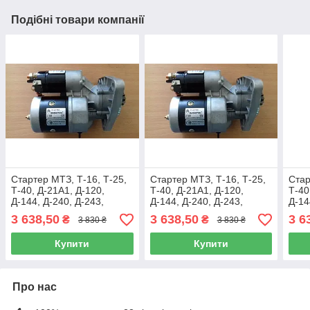
Подібні товари компанії
Стартер МТЗ, Т-16, Т-25,
Стартер МТЗ, Т-16, Т-25,
Стар
Т-40, Д-21А1, Д-120,
Т-40, Д-21А1, Д-120,
Т-40
Д-144, Д-240, Д-243,
Д-144, Д-240, Д-243,
Д-14
Д-245, MAGNETON 12 В
Д-245, MAGNETON 12 В
Д-2
3 638,50
3 638,50
3 6
₴
₴
3 830 ₴
3 830 ₴
2,7 КВТ (9142780)
2,7 КВТ (9142780)
2,7 
Купити
Купити
Про нас