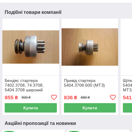
Подібні товари компанії
Бендікс стартера
Привід стартера
Щітк
7402.3708, 74.3708,
5404.3708.600 (МТЗ)
5404
5404.3708 широкий
МТЗ
посилений (ЗІЛ, ГАЗ, МАЗ,
24В
855
836
541
₴
₴
900 ₴
880 ₴
ПАЗ, МТЗ)
Купити
Купити
Акційні пропозиції та новинки