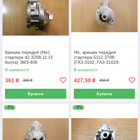
Кришка передня (Ніс)
Ніс, кришка передня
стартера 42.3208-11 (3
стартера 5112.3708
болта) ЗМЗ-406
(ГАЗ-3102, ГАЗ-31029,
ЗМЗ-406)
В наявності
В наявності
361
427,50
₴
₴
380 ₴
450 ₴
Купити
Купити
–5%
–5%