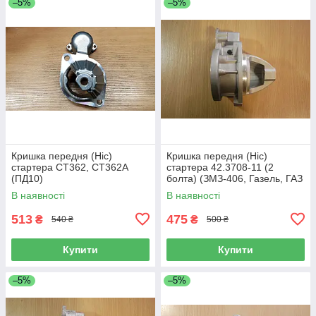
–5%
–5%
Кришка передня (Ніс)
Кришка передня (Ніс)
стартера СТ362, СТ362А
стартера 42.3708-11 (2
(ПД10)
болта) (ЗМЗ-406, Газель, ГАЗ
3110, 3302, 2705)
В наявності
В наявності
513
475
₴
₴
540 ₴
500 ₴
Купити
Купити
–5%
–5%