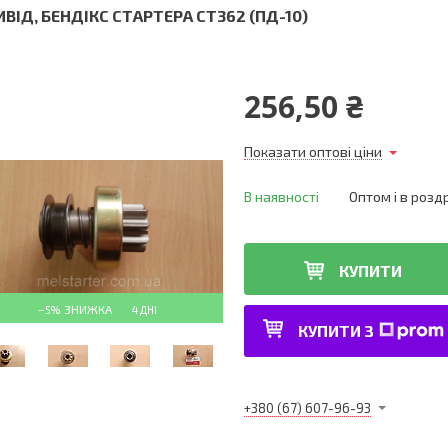
ИВІД, БЕНДІКС СТАРТЕРА СТ362 (ПД-10)
256,50 ₴
Показати оптові ціни
В наявності
Оптом і в розд
КУПИТИ
–5%
4 ДНІ
КУПИТИ З
+380 (67) 607-96-93