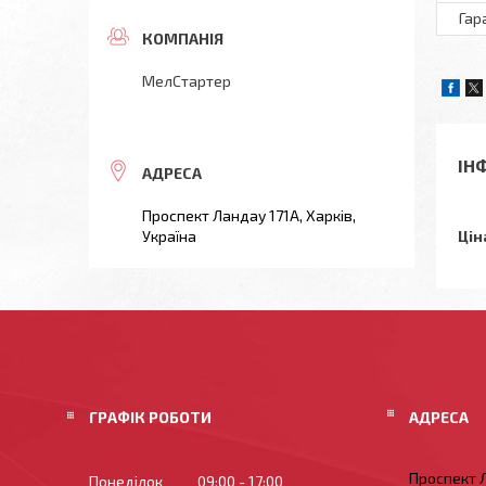
Гар
МелСтартер
ІН
Проспект Ландау 171А, Харків,
Україна
Цін
ГРАФІК РОБОТИ
Проспект Л
Понеділок
09:00
17:00