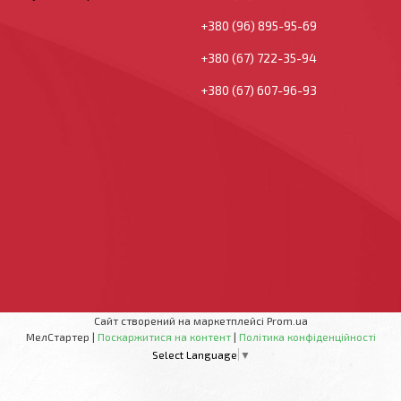
+380 (96) 895-95-69
+380 (67) 722-35-94
+380 (67) 607-96-93
Сайт створений на маркетплейсі
Prom.ua
МелСтартер |
Поскаржитися на контент
|
Політика конфіденційності
Select Language
▼