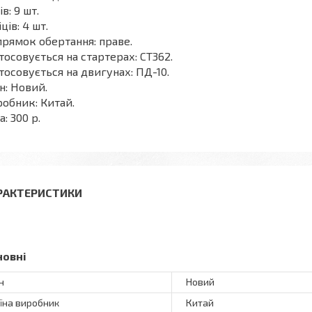
ів: 9 шт.
ців: 4 шт.
рямок обертання: праве.
тосовується на стартерах: СТ362.
тосовується на двигунах: ПД-10.
н: Новий.
обник: Китай.
а: 300 р.
РАКТЕРИСТИКИ
новні
н
Новий
їна виробник
Китай