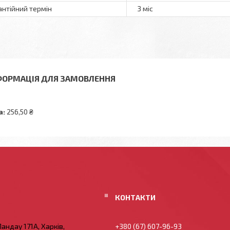
антійний термін
3 міс
ФОРМАЦІЯ ДЛЯ ЗАМОВЛЕННЯ
а:
256,50 ₴
андау 171А, Харків,
+380 (67) 607-96-93