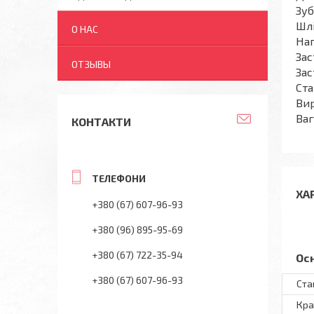
Зуб
Шлі
О НАС
Нап
Зас
ОТЗЫВЫ
Зас
Ста
Вир
Ваг
КОНТАКТИ
ХА
+380 (67) 607-96-93
+380 (96) 895-95-69
+380 (67) 722-35-94
Ос
+380 (67) 607-96-93
Ста
Кра