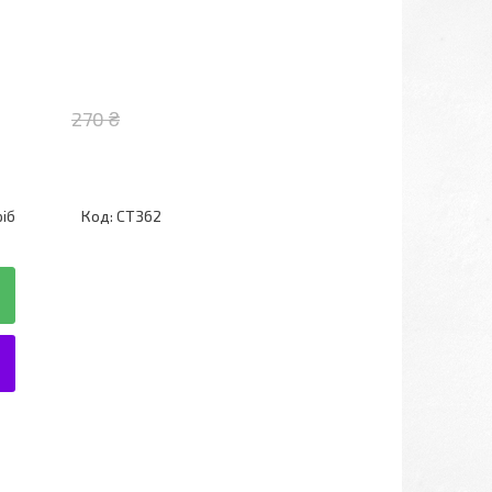
270 ₴
ріб
Код:
СТ362