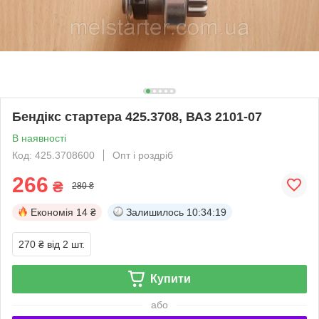
Бендікс стартера 425.3708, ВАЗ 2101-07
В наявності
Код: 425.3708600
Опт і роздріб
266
₴
280 ₴
Економія
14 ₴
Залишилось
10:34:19
270 ₴
від 2 шт.
Купити
або