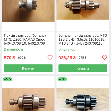
Привід стартера (бендікс)
Бендікс, привід стартера МТЗ
МТЗ, Д260, КАМАЗ Євро,
12В 2,8кВт-3,5кВт, 11010015,
5404.3708-10, 5402.3708
МТЗ 24В 4,5кВт 243708110
В наявності
В наявності
570
926,25
₴
₴
600 ₴
975 ₴
Купити
Купити
–5%
–5%