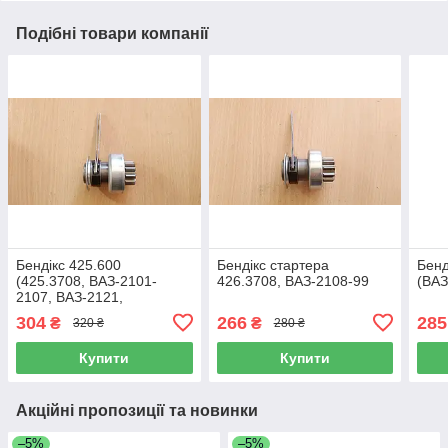
Подібні товари компанії
Бендікс 425.600
Бендікс стартера
Бенд
(425.3708, ВАЗ-2101-
426.3708, ВАЗ-2108-99
(ВАЗ
2107, ВАЗ-2121,
ВАЗ-2123, ВАЗ-2131,
304
266
285
₴
₴
320 ₴
280 ₴
ВАЗ-21213, ВАЗ-21214)
Купити
Купити
Акційні пропозиції та новинки
–5%
–5%