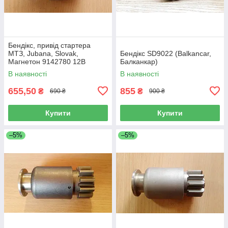
Бендікс, привід стартера
МТЗ, Jubana, Slovak,
Бендікс SD9022 (Balkancar,
Магнетон 9142780 12В
Балканкар)
2.7кВт 24В 3,5кВт
В наявності
В наявності
655,50
855
₴
₴
690 ₴
900 ₴
Купити
Купити
–5%
–5%