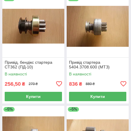
Привід, бендікс стартера
Привід стартера
СТ362 (ПД-10)
5404.3708.600 (МТЗ)
В наявності
В наявності
256,50
836
₴
₴
270 ₴
880 ₴
Купити
Купити
–5%
–5%