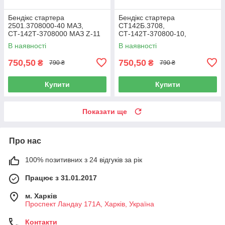
Бендікс стартера
Бендікс стартера
2501.3708000-40 МАЗ,
СТ142Б.3708,
СТ-142Т-3708000 МАЗ Z-11
СТ-142Т-370800-10,
2501.3708000-21 (МАЗ,
В наявності
В наявності
КАМАЗ) z10
750,50
750,50
₴
₴
790 ₴
790 ₴
Купити
Купити
Показати ще
Про нас
100% позитивних з 24 відгуків за рік
Працює з 31.01.2017
м. Харків
Проспект Ландау 171А, Харків, Україна
Контакти