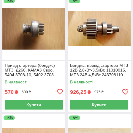
–5%
–5%
Привід стартера (бендікс)
Бендікс, привід стартера МТЗ
МТЗ, Д260, КАМАЗ Євро,
12В 2,8кВт-3,5кВт, 11010015,
5404.3708-10, 5402.3708
МТЗ 24В 4,5кВт 243708110
В наявності
В наявності
570
926,25
₴
₴
600 ₴
975 ₴
Купити
Купити
–5%
–5%