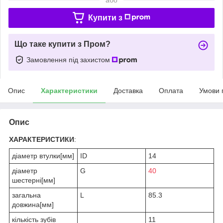
Купити з
Що таке купити з Пром?
Замовлення під захистом
Опис
Характеристики
Доставка
Оплата
Умови 
Опис
ХАРАКТЕРИСТИКИ
:
діаметр втулки[мм]
ID
14
діаметр
G
40
шестерні[мм]
загальна
L
85.3
довжина[мм]
кількість зубів
11