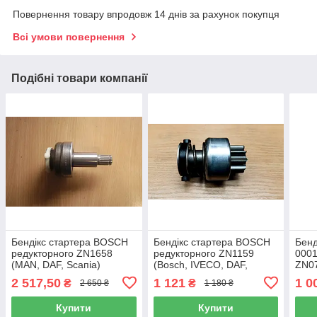
Повернення товару впродовж 14 днів за рахунок покупця
Всі умови повернення
Подібні товари компанії
Бендікс стартера BOSCH
Бендікс стартера BOSCH
Бенд
редукторного ZN1658
редукторного ZN1159
0001
(MAN, DAF, Ѕсапіа)
(Bosch, IVECO, DAF,
ZN07
RENAULT)
2 517,50
1 121
1 0
₴
₴
2 650 ₴
1 180 ₴
Купити
Купити