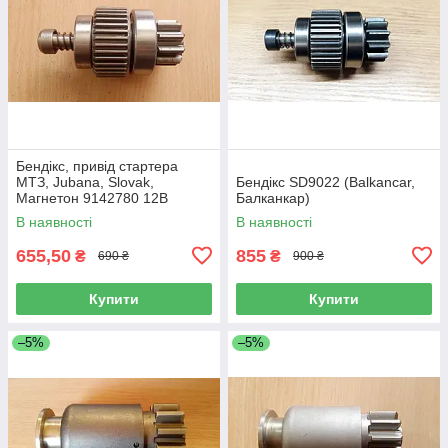
Бендікс, привід стартера
МТЗ, Jubana, Slovak,
Бендікс SD9022 (Balkancar,
Магнетон 9142780 12В
Балканкар)
2.7кВт 24В 3,5кВт
В наявності
В наявності
655,50
855
₴
₴
690 ₴
900 ₴
Купити
Купити
–5%
–5%