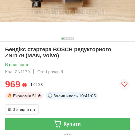
Бендікс стартера BOSCH редукторного
ZN1179 (MAN, Volvo)
В наявності
Код: ZN1179
Опт і роздріб
969
₴
1 020 ₴
Економія
51 ₴
Залишилось
10:41:04
980 ₴
від 5 шт.
Купити
або