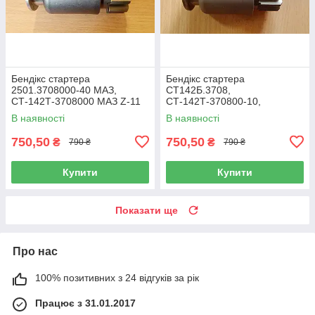
Бендікс стартера
Бендікс стартера
2501.3708000-40 МАЗ,
СТ142Б.3708,
СТ-142Т-3708000 МАЗ Z-11
СТ-142Т-370800-10,
2501.3708000-21 (МАЗ,
В наявності
В наявності
КАМАЗ) z10
750,50
750,50
₴
₴
790 ₴
790 ₴
Купити
Купити
Показати ще
Про нас
100% позитивних з 24 відгуків за рік
Працює з 31.01.2017