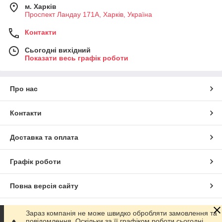
м. Харків
Проспект Ландау 171А, Харків, Україна
Контакти
Сьогодні вихідний
Показати весь графік роботи
Про нас
Контакти
Доставка та оплата
Графік роботи
Повна версія сайту
Сайт створено на маркетплейсі
Prom.ua
Зараз компанія не може швидко обробляти замовлення та
повідомлення, Оскільки за її графіком роботи сьогодні