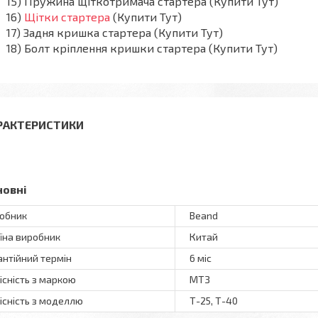
15) Пружина щіткотримача стартера (Купити Тут)
16)
Щітки стартера
(Купити Тут)
17) Задня кришка стартера (Купити Тут)
18) Болт кріплення кришки стартера (Купити Тут)
РАКТЕРИСТИКИ
новні
обник
Beand
їна виробник
Китай
антійний термін
6 міс
існість з маркою
МТЗ
існість з моделлю
Т-25, Т-40