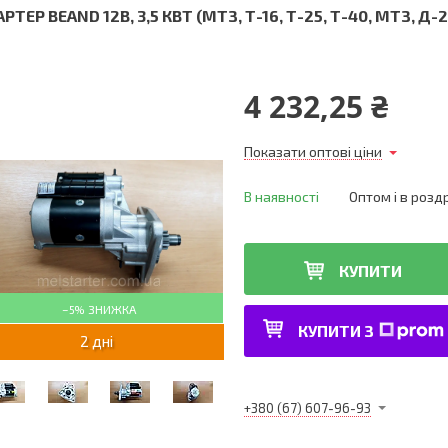
РТЕР BEAND 12В, 3,5 КВТ (МТЗ, Т-16, Т-25, Т-40, МТЗ, Д-
4 232,25 ₴
Показати оптові ціни
В наявності
Оптом і в розд
КУПИТИ
–5%
КУПИТИ З
2 дні
+380 (67) 607-96-93