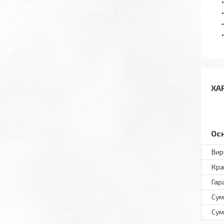
ХА
Ос
Вир
Кра
Гар
Сум
Сум