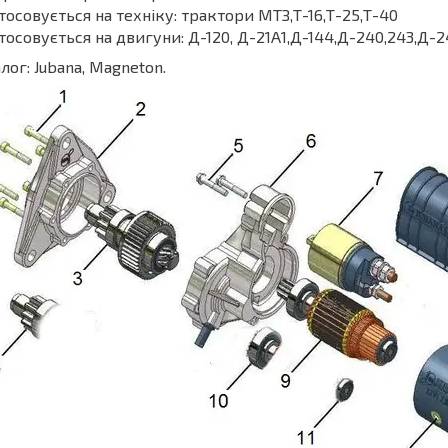
тосовується на техніку: трактори МТЗ,Т-16,Т-25,Т-40
тосовується на двигуни: Д-120, Д-21А1,Д-144,Д-240,243,Д-
лог: Jubana, Magneton.