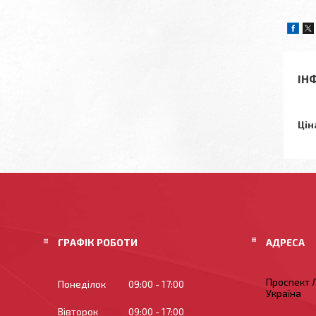
ІН
Цін
ГРАФІК РОБОТИ
Проспект Л
Понеділок
09:00
17:00
Україна
Вівторок
09:00
17:00