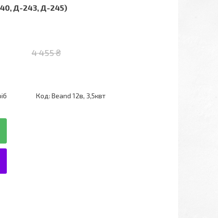
240, Д-243, Д-245)
4 455 ₴
ріб
Код:
Beand 12в, 3,5квт