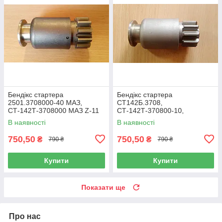
Бендікс стартера
Бендікс стартера
2501.3708000-40 МАЗ,
СТ142Б.3708,
СТ-142Т-3708000 МАЗ Z-11
СТ-142Т-370800-10,
2501.3708000-21 (МАЗ,
В наявності
В наявності
КАМАЗ) z10
750,50
750,50
₴
₴
790 ₴
790 ₴
Купити
Купити
Показати ще
Про нас