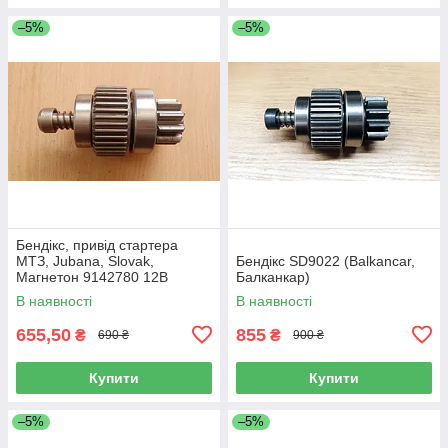
–5%
–5%
Бендікс, привід стартера
МТЗ, Jubana, Slovak,
Бендікс SD9022 (Balkancar,
Магнетон 9142780 12В
Балканкар)
2.7кВт 24В 3,5кВт
В наявності
В наявності
655,50
855
₴
₴
690 ₴
900 ₴
Купити
Купити
–5%
–5%