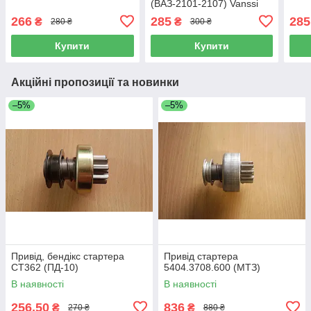
(ВАЗ-2101-2107) Vanssi
266
285
285
₴
₴
280 ₴
300 ₴
Купити
Купити
Акційні пропозиції та новинки
–5%
–5%
Привід, бендікс стартера
Привід стартера
СТ362 (ПД-10)
5404.3708.600 (МТЗ)
В наявності
В наявності
256,50
836
₴
₴
270 ₴
880 ₴