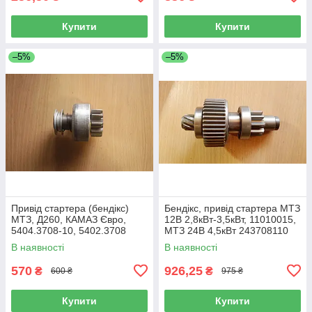
Купити
Купити
–5%
–5%
Привід стартера (бендікс)
Бендікс, привід стартера МТЗ
МТЗ, Д260, КАМАЗ Євро,
12В 2,8кВт-3,5кВт, 11010015,
5404.3708-10, 5402.3708
МТЗ 24В 4,5кВт 243708110
В наявності
В наявності
570
926,25
₴
₴
600 ₴
975 ₴
Купити
Купити