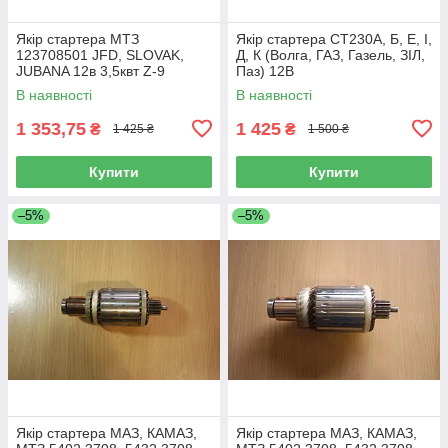
Якір стартера МТЗ
Якір стартера СТ230А, Б, Е, І,
123708501 JFD, SLOVAK,
Д, К (Волга, ГАЗ, Газель, ЗІЛ,
JUBANA 12в 3,5квт Z-9
Паз) 12В
В наявності
В наявності
1 353,75
1 425
₴
₴
1 425 ₴
1 500 ₴
Купити
Купити
–5%
–5%
Якір стартера МАЗ, КАМАЗ,
Якір стартера МАЗ, КАМАЗ,