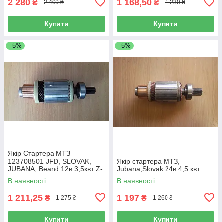
2 280
1 168,50
₴
₴
2 400 ₴
1 230 ₴
Купити
Купити
–5%
–5%
Якір Стартера МТЗ
123708501 JFD, SLOVAK,
Якір стартера МТЗ,
JUBANA, Beand 12в 3,5квт Z-
Jubana,Slovak 24в 4,5 квт
9 (Melstarter)
В наявності
В наявності
1 211,25
1 197
₴
₴
1 275 ₴
1 260 ₴
Купити
Купити