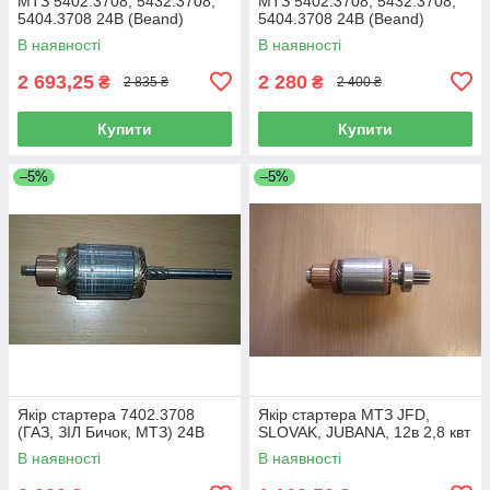
МТЗ 5402.3708, 5432.3708,
МТЗ 5402.3708, 5432.3708,
5404.3708 24В (Beand)
5404.3708 24В (Beand)
В наявності
В наявності
2 693,25
2 280
₴
₴
2 835 ₴
2 400 ₴
Купити
Купити
–5%
–5%
Якір стартера 7402.3708
Якір стартера МТЗ JFD,
(ГАЗ, ЗІЛ Бичок, МТЗ) 24В
SLOVAK, JUBANA, 12в 2,8 квт
В наявності
В наявності