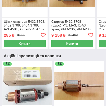
Щітки стартера 5432.3708,
Стартер 5432.3708
Стар
5402,3708, 5404.3708,
(ЕвроЯМЗ, МАЗ, КрАЗ,
(Евр
AZF4581, AZF-4554, AZF-
Урал, ЯМЗ-236, ЯМЗ-238,
Урал
4617 і другі стартера AZF
EURO-3)
ЯМЗ
285
9 158
9 1
₴
₴
300 ₴
9 640 ₴
серії. 24В. (Beand) 24В,
8х25х18
Купити
Купити
Акційні пропозиції та новинки
–5%
–5%