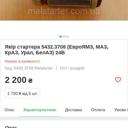
Якір стартера 5432.3708 (ЕвроЯМЗ, МАЗ,
КрАЗ, Урал, БелАЗ) 24В
Немає в наявності
Код: 5432.3708 Melstarter
Опт і роздріб
2 200
₴
1 700 ₴
від 5 шт.
Опис
Характеристики
Доставка
Оплата
Умови 
Опис