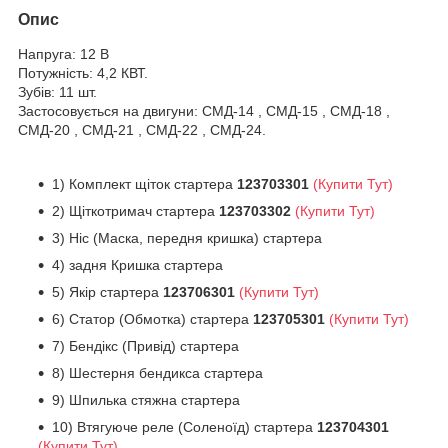
Опис
Напруга: 12 В
Потужність: 4,2 КВТ.
Зубів: 11 шт.
Застосовується на двигуни: СМД-14 , СМД-15 , СМД-18 ,
СМД-20 , СМД-21 , СМД-22 , СМД-24.
1) Комплект щіток стартера
123703301
(Купити Тут)
2) Щіткотримач стартера
123703302
(Купити Тут)
3) Ніс (Маска, передня кришка) стартера
4) задня Кришка стартера
5) Якір стартера
123706301
(Купити Тут)
6) Статор (Обмотка) стартера
123705301
(Купити Тут)
7) Бендікс (Привід) стартера
8) Шестерня бендикса стартера
9) Шпилька стяжна стартера
10) Втягуюче реле (Соленоїд) стартера
123704301
(Купити Тут)