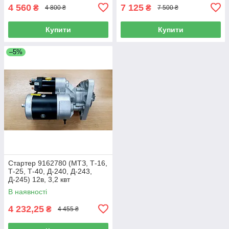
4 560
7 125
₴
₴
4 800 ₴
7 500 ₴
Купити
Купити
–5%
Стартер 9162780 (МТЗ, Т-16,
Т-25, Т-40, Д-240, Д-243,
Д-245) 12в, 3,2 квт
В наявності
4 232,25
₴
4 455 ₴