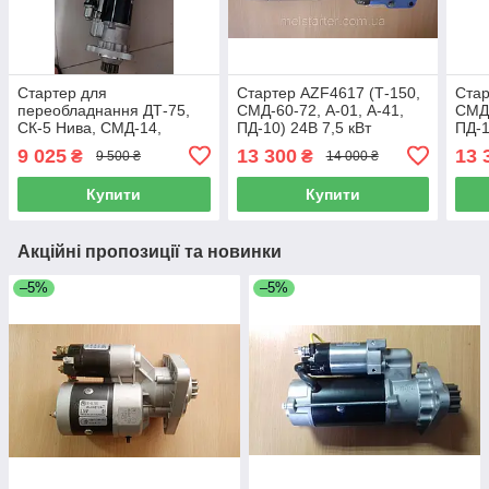
Стартер для
Стартер AZF4617 (Т-150,
Стар
переобладнання ДТ-75,
СМД-60-72, А-01, А-41,
СМД-
СК-5 Нива, СМД-14,
ПД-10) 24В 7,5 кВт
ПД-1
СМД-15, СМД-17, СМД-18,
9 025
13 300
13 
₴
₴
9 500 ₴
14 000 ₴
СМД-22, СМД-23, СМД-24,
Купити
Купити
Акційні пропозиції та новинки
–5%
–5%