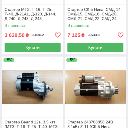
Стартер МТЗ, Т-16, Т-25,
Стартер СК-5 Нива, СМД-14,
Т-40, Д-21А1, Д-120, Д-144,
СМД-15, СМД-18, СМД-20,
Д-240, Д-243, Д-245,
СМД-21, СМД-22, СМД-24,
MAGNETON 12 В 2,7 КВТ
JUBANA JUBANA 24В 8,1 КВТ
В наявності
В наявності
(9142780)
3 638,50
7 125
₴
₴
3 830 ₴
7 500 ₴
Купити
Купити
–5%
–5%
Стартер Beand 12в, 3,5 квт
Стартер 243708858 24В
(МТЗ, Т-16, Т-25, Т-40, МТЗ,
8.1кВт Z-11 (СК-5 Нива,