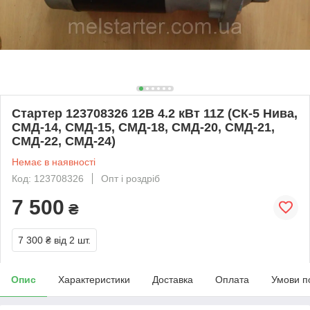
Стартер 123708326 12В 4.2 кВт 11Z (СК-5 Нива,
СМД-14, СМД-15, СМД-18, СМД-20, СМД-21,
СМД-22, СМД-24)
Немає в наявності
Код: 123708326
Опт і роздріб
7 500
₴
7 300 ₴
від 2 шт.
Опис
Характеристики
Доставка
Оплата
Умови п