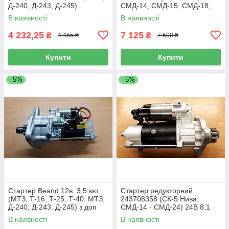
Д-240, Д-243, Д-245)
СМД-14, СМД-15, СМД-18,
СМД-20, СМД-21, СМД-22,
В наявності
В наявності
СМД-24)
4 232,25
7 125
₴
₴
4 455 ₴
7 500 ₴
Купити
Купити
–5%
–5%
Стартер Beand 12в, 3,5 квт
Стартер редукторний
(МТЗ, Т-16, Т-25, Т-40, МТЗ,
243708358 (СК-5 Нива,
Д-240, Д-243, Д-245) з доп
СМД-14 - СМД-24) 24В 8,1
реле
кВт
В наявності
В наявності