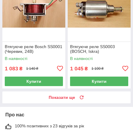
Втягуюче реле Bosch SS0001
Втягуюче реле SS0003
(Черевик, 24В)
(BOSCH, Iskra)
В наявності
В наявності
1 083
1 045
₴
₴
1 140 ₴
1 100 ₴
Купити
Купити
Показати ще
Про нас
100% позитивних з 23 відгуків за рік