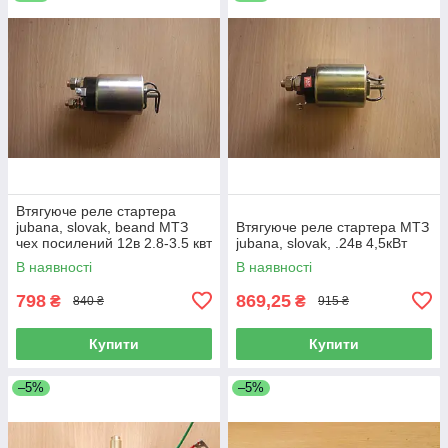
Втягуюче реле стартера
jubana, slovak, beand МТЗ
Втягуюче реле стартера МТЗ
чех посилений 12в 2.8-3.5 квт
jubana, slovak, .24в 4,5кВт
В наявності
В наявності
798
869,25
₴
₴
840 ₴
915 ₴
Купити
Купити
–5%
–5%