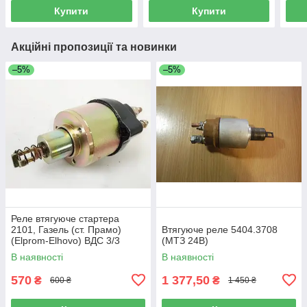
Купити
Купити
Акційні пропозиції та новинки
–5%
–5%
Реле втягуюче стартера
2101, Газель (ст. Прамо)
Втягуюче реле 5404.3708
(Elprom-Elhovo) ВДС 3/3
(МТЗ 24В)
В наявності
В наявності
570
1 377,50
₴
₴
600 ₴
1 450 ₴