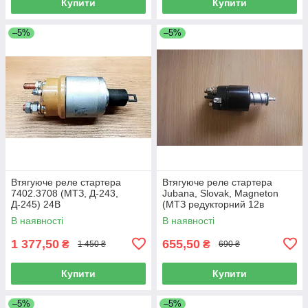
Купити
Купити
–5%
–5%
Втягуюче реле стартера
Втягуюче реле стартера
7402.3708 (МТЗ, Д-243,
Jubana, Slovak, Magneton
Д-245) 24В
(МТЗ редукторний 12в
2,7кВт)
В наявності
В наявності
1 377,50
655,50
₴
₴
1 450 ₴
690 ₴
Купити
Купити
–5%
–5%