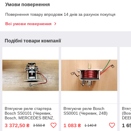
Умови повернення
Повернення товару впродовж 14 днів за рахунок покупця
Всі умови повернення
Подібні товари компанії
Втягуюче реле стартера
Втягуюче реле Bosch
Втяг
Bosch SS0101 (Черевик,
SS0001 (Черевик, 24В)
(Bos
Bosch, MERCEDES BENZ,
DEE
KHD, 24В)
MER
3 372,50
1 083
1 6
₴
₴
3 550 ₴
1 140 ₴
VOL