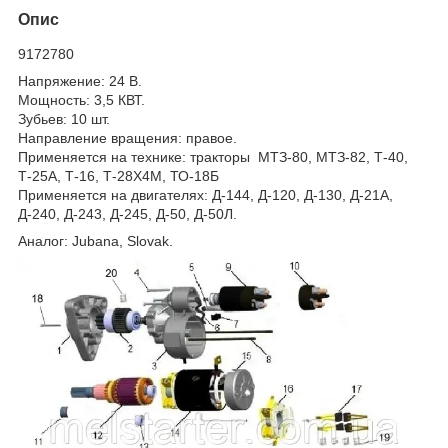
Опис
9172780
Напряжение: 24 В.
Мощность: 3,5 КВТ.
Зубьев: 10 шт.
Направление вращения: правое.
Применяется на технике: тракторы МТЗ-80, МТЗ-82, Т-40,
Т-25А, Т-16, Т-28Х4М, ТО-18Б
Применяется на двигателях: Д-144, Д-120, Д-130, Д-21А,
Д-240, Д-243, Д-245, Д-50, Д-50Л.
Аналог: Jubana, Slovak.