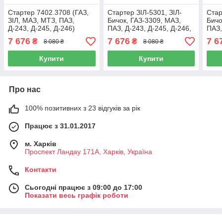
Стартер 7402.3708 (ГАЗ,
Стартер ЗІЛ-5301, ЗІЛ-
Стар
ЗІЛ, МАЗ, МТЗ, ПАЗ,
Бичок, ГАЗ-3309, МАЗ,
Бичо
Д-243, Д-245, Д-246)
ПАЗ, Д-243, Д-245, Д-246,
ПАЗ,
EURO-2, МТЗ БЄЛАРУС,
Д-24
7 676
7 676
7 6
₴
₴
8 080 ₴
8 080 ₴
7402.3708
Купити
Купити
Про нас
100% позитивних з 23 відгуків за рік
Працює з 31.01.2017
м. Харків
Проспект Ландау 171А, Харків, Україна
Контакти
Сьогодні працює з 09:00 до 17:00
Показати весь графік роботи