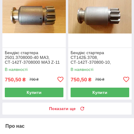
Бендікс стартера
Бендікс стартера
2501.3708000-40 МАЗ,
СТ142Б.3708,
СТ-142Т-3708000 МАЗ Z-11
СТ-142Т-370800-10,
2501.3708000-21 (МАЗ,
В наявності
В наявності
КАМАЗ) z10
750,50
750,50
₴
₴
790 ₴
790 ₴
Купити
Купити
Показати ще
Про нас