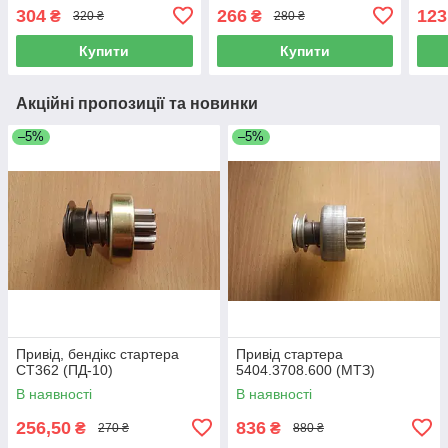
ВАЗ-2123, ВАЗ-2131,
304
266
123
₴
₴
320 ₴
280 ₴
ВАЗ-21213, ВАЗ-21214)
Купити
Купити
Акційні пропозиції та новинки
–5%
–5%
Привід, бендікс стартера
Привід стартера
СТ362 (ПД-10)
5404.3708.600 (МТЗ)
В наявності
В наявності
256,50
836
₴
₴
270 ₴
880 ₴