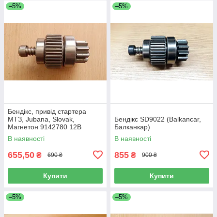
–5%
–5%
Бендікс, привід стартера
МТЗ, Jubana, Slovak,
Бендікс SD9022 (Balkancar,
Магнетон 9142780 12В
Балканкар)
2.7кВт 24В 3,5кВт
В наявності
В наявності
655,50
855
₴
₴
690 ₴
900 ₴
Купити
Купити
–5%
–5%