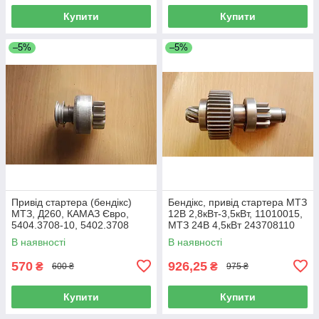
Купити
Купити
–5%
–5%
Привід стартера (бендікс)
Бендікс, привід стартера МТЗ
МТЗ, Д260, КАМАЗ Євро,
12В 2,8кВт-3,5кВт, 11010015,
5404.3708-10, 5402.3708
МТЗ 24В 4,5кВт 243708110
В наявності
В наявності
570
926,25
₴
₴
600 ₴
975 ₴
Купити
Купити